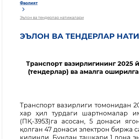
Фаолият
Эълон ва тендерлар натижалари
ЭЪЛОН ВА ТЕНДЕРЛАР НАТ
Транспорт вазирлигининг 2025 й
(тендерлар) ва амалга оширилг
Транспорт вазирлиги томонидан 2
хар ҳил турдаги шартномалар им
(ПҚ-3953)га асосан, 5 донаси яг
қолган 47 донаси электрон биржа с
қилинди. Бундан ташқари 1 дона э