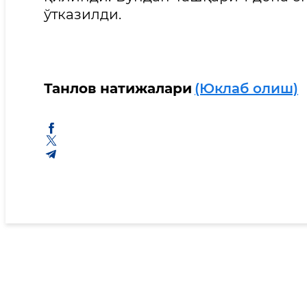
ўтказилди.
Танлов натижалари
(Юклаб олиш)