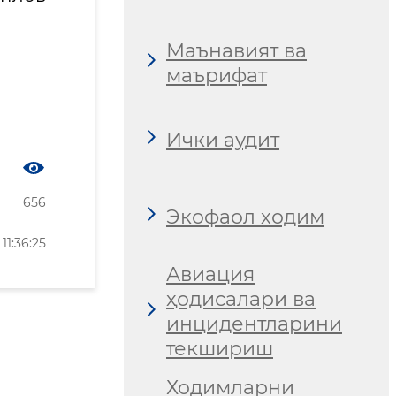
Маънавият ва
маърифат
Ички аудит
656
Экофаол ходим
1:36:25
Авиация
ҳодисалари ва
инцидентларини
текшириш
Ходимларни