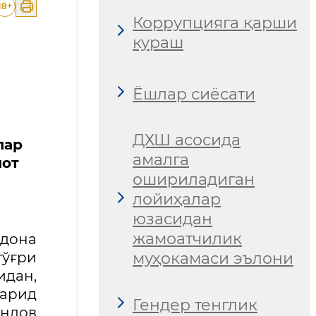
18
+
Коррупцияга қарши
кураш
Ёшлар сиёсати
ДХШ асосида
лар
амалга
мот
ошириладиган
лойиҳалар
юзасидан
жамоатчилик
 дона
тўғри
муҳокамаси эълони
идан,
харид
Гендер тенглик
анлов