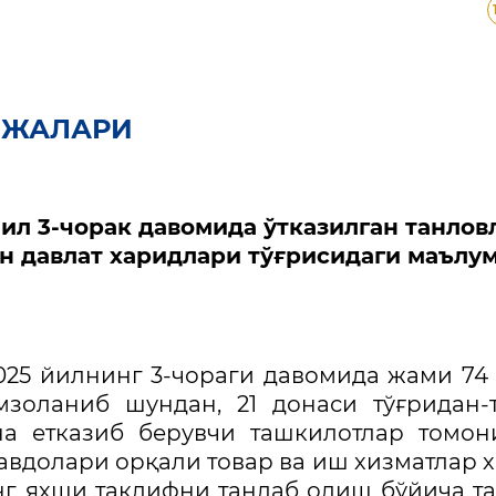
ИЖАЛАРИ
ил 3-чорак давомида ўтказилган танлов
ан давлат харидлари тўғрисидаги маълу
025 йилнинг 3-чораги давомида жами 74
золаниб шундан, 21 донаси тўғридан-
она етказиб берувчи ташкилотлар томон
авдолари орқали товар ва иш хизматлар 
нг яҳши таклифни танлаб олиш бўйича т