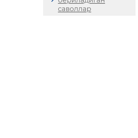
бериладиган
саволлар