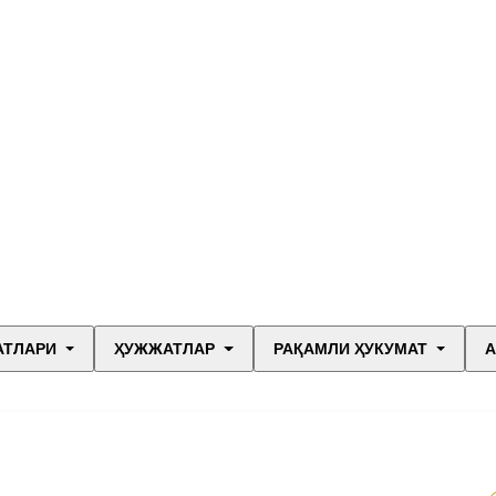
АТЛАРИ
ҲУЖЖАТЛАР
РАҚАМЛИ ҲУКУМАТ
А