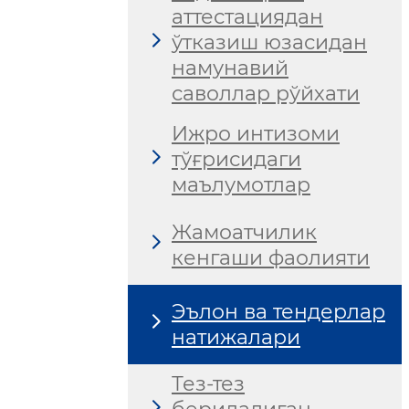
аттестациядан
ўтказиш юзасидан
намунавий
саволлар рўйхати
Ижро интизоми
тўғрисидаги
маълумотлар
Жамоатчилик
кенгаши фаолияти
Эълон ва тендерлар
натижалари
Тез-тез