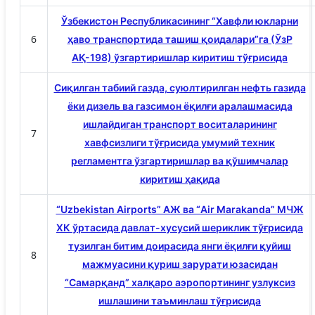
Ўзбекистон Республикасининг “Хавфли юкларни
6
ҳаво транспортида ташиш қоидалари”га (ЎзР
АҚ-198) ўзгартиришлар киритиш тўғрисида
Сиқилган табиий газда, суюлтирилган нефть газида
ёки дизель ва газсимон ёқилғи аралашмасида
ишлайдиган транспорт воситаларининг
7
хавфсизлиги тўғрисида умумий техник
регламентга ўзгартиришлар ва қўшимчалар
киритиш ҳақида
“Uzbekistan Airports” АЖ ва “Air Marakanda” МЧЖ
ХК ўртасида давлат-хусусий шериклик тўғрисида
тузилган битим доирасида янги ёқилғи қуйиш
8
мажмуасини қуриш зарурати юзасидан
“Самарқанд” халқаро аэропортининг узлуксиз
ишлашини таъминлаш тўғрисида