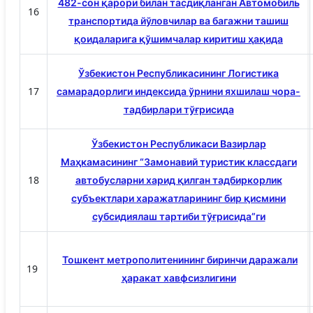
482-сон қарори билан тасдиқланган Автомобиль
16
транспортида йўловчилар ва багажни ташиш
қоидаларига қўшимчалар киритиш ҳақида
Ўзбекистон Республикасининг Логистика
17
самарадорлиги индексида ўрнини яхшилаш чора-
тадбирлари тўғрисида
Ўзбекистон Республикаси Вазирлар
Маҳкамасининг “Замонавий туристик классдаги
18
автобусларни харид қилган тадбиркорлик
субъектлари харажатларининг бир қисмини
субсидиялаш тартиби тўғрисида”ги
Тошкент метрополитенининг биринчи даражали
19
ҳаракат хавфсизлигини