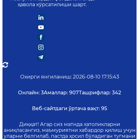
ҳавола кўрсатилиши шарт.
Охирги янгиланиш
:
2026-08-10 17:15:43
Онлайн:
3
Амаллар:
907
Ташрифлар:
342
Веб-сайтдаги ўртача вақт:
95
Диққат! Агар сиз матнда хатоликларни
аниқласангиз, маъмуриятни хабардор қилиш учун
уларни белгилаб, пастда ҳосил бўладиган тугмани