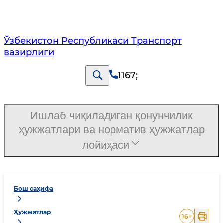
Ўзбекистон Республикаси Транспорт
вазирлиги
1167
;
Ишлаб чиқиладиган қонунчилик
ҳужжатлари ва норматив ҳужжатлар
лойиҳаси
Бош саҳифа
Ҳужжатлар
16
+