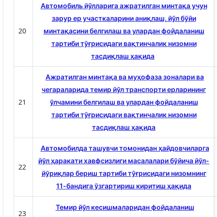
Автомобиль йўлларига ажратилган минтақа учун
зарур ер участкаларини аниқлаш, йўл бўйи
20
минтақасини белгилаш ва улардан фойдаланиш
тартиби тўғрисидаги вақтинчалик низомни
тасдиқлаш ҳақида
Ажратилган минтақа ва муҳофаза зоналари ва
чегараларида темир йўл транспорти ерларининг
21
ўлчамини белгилаш ва улардан фойдаланиш
тартиби тўғрисидаги вақтинчалик низомни
тасдиқлаш ҳақида
Автомобилда ташувчи томонидан ҳайдовчиларга
йўл ҳаракати хавфсизлиги масалалари бўйича йўл-
22
йўриқлар бериш тартиби тўғрисидаги низомнинг
11-бандига ўзгартириш киритиш ҳақида
Темир йўл кесишмаларидан фойдаланиш
23