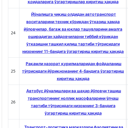
қоидаларига ўзгартиришлар киритиш ҳақида
Йўналишга чиқиш олдидан автотранспорт
воситаларини техник кўрикдан ўтказиш ҳамда
йўловчилар, багаж ва юклар ташувларини амалга
24
оширадиган ҳайдовчиларни тиббий кўрикдан
ўтказишни ташкил қилиш тартиби тўғрисидаги
низомнинг 11-бандига ўзгартириш киритиш ҳақида
Рақамли назорат қурилмаларидан фойдаланиш
25
тўғрисидаги йўриқноманинг 4-бандига ўзгартириш
киритиш ҳақида
Автобус йўналишлари ва шаҳар йўловчи ташиш
транспортининг ноллик масофаларини ўлчаш
26
тартиби тўғрисидаги низомнинг 3-бандига
ўзгартириш киритиш ҳақида
Транспорт-логистика марказлари фаолиятини ва