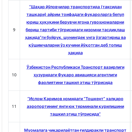
“Шаҳар йўловчилар транспортида (таксидан
ташқари) айрим тоифадаги фуқароларга бепул
юриш ҳуқуқини берувчи ягона гувоҳномаларни
9
бериш тартиби тўғрисидаги низомни тасдиқлаш
ҳақида”ги буйруқ, шунингдек унга ўзгартириш ва
қўшимчаларни ўз кучини йўқотган деб топиш
ҳақида
Ўзбекистон Республикаси Транспорт вазирлиги
10
ҳузуридаги Фуқаро авиацияси агентлиги
фаолиятини ташкил этиш тўғрисида
“Ислом Каримов номидаги “Тошкент” халқаро
11
аэропортининг янги юк терминали қурилишини
ташкил этиш тўғрисида”
Муомалага чиқарилаётган ғилдиракли транспорт