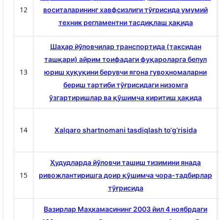
12
воситаларининг хавфсизлиги тўғрисида умумий
техник регламентни тасдиқлаш ҳақида
Шаҳар йўловчилар транспортида (таксидан
ташқари) айрим тоифадаги фуқароларга бепул
13
юриш ҳуқуқини берувчи ягона гувоҳномаларни
бериш тартиби тўғрисидаги низомга
ўзгартиришлар ва қўшимча киритиш ҳақида
14
Xalqaro shartnomani tasdiqlash to‘g‘risida
Ҳудудларда йўловчи ташиш тизимини янада
15
ривожлантиришга доир қўшимча чора-тадбирлар
тўғрисида
Вазирлар Маҳкамасининг 2003 йил 4 ноябрдаги