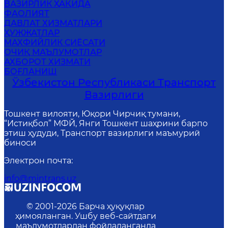
ВАЗИРЛИК ҲАҚИДА
ФАОЛИЯТ
ДАВЛАТ ХИЗМАТЛАРИ
ҲУЖЖАТЛАР
MАХФИЙЛИК СИЁСАТИ
ОЧИҚ МАЪЛУМОТЛАР
АХБОРОТ ХИЗМАТИ
БОҒЛАНИШ
Ўзбекистон Республикаси Транспорт
Вазирлиги
Тошкент вилояти, Юқори Чирчиқ тумани,
“Истиқбол” МФЙ, Янги Тошкент шаҳрини барпо
этиш ҳудуди, Транспорт вазирлиги маъмурий
биноси
Электрон почта
:
info@mintrans.uz
© 2001-
2026
Барча ҳуқуқлар
ҳимояланган. Ушбу веб-сайтдаги
маълумотлардан фойдаланганда