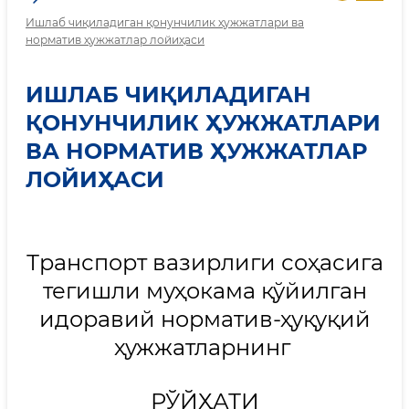
Ишлаб чиқиладиган қонунчилик ҳужжатлари ва
норматив ҳужжатлар лойиҳаси
ИШЛАБ ЧИҚИЛАДИГАН
ҚОНУНЧИЛИК ҲУЖЖАТЛАРИ
ВА НОРМАТИВ ҲУЖЖАТЛАР
ЛОЙИҲАСИ
Транспорт вазирлиги соҳасига
тегишли муҳокама қўйилган
идоравий норматив-ҳуқуқий
ҳужжатларнинг
РЎЙҲАТИ