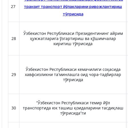
27
транзит транспорт йўлакларини ривожлантириш
тўғрисида
Ўзбекистон Республикаси Президентининг айрим
28
ҳужжатларига ўзгартириш ва қўшимчалар
киритиш тўғрисида
Ўзбекистон Республикаси кемачилиги соҳасида
29
хавфсизликни та'минлашга оид чора-тадбирлар
тўғрисида
“Ўзбекистон Республикаси темир йўл
30
транспортида юк ташиш қоидаларини тасдиқлаш
тўғрисида”ги