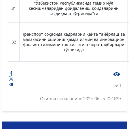
“Ўзбекистон Республикасида темир йўл
31
кесишмаларидан фойдаланиш қоидаларини
тасдиқлаш тўғрисида”ги
Транспорт соҳасида кадрларни қайта тайёрлаш ва
малакасини ошириш ҳамда илмий ва инновацион
32
фаолият тизимини ташкил этиш чора-тадбирлари
тўғрисида
1341
Охирги янгиланиш: 2024-06-14 10:41:29