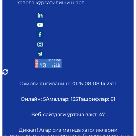
ҳавола кўрсатилиши шарт.
Охирги янгиланиш
:
2026-08-08 14:23:11
Онлайн:
5
Амаллар:
135
Ташрифлар:
61
Веб-сайтдаги ўртача вақт:
47
Диққат! Агар сиз матнда хатоликларни
аниқласангиз, маъмуриятни хабардор қилиш учун