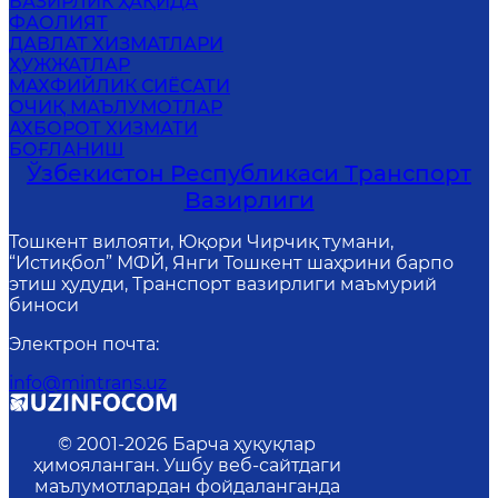
ВАЗИРЛИК ҲАҚИДА
ФАОЛИЯТ
ДАВЛАТ ХИЗМАТЛАРИ
ҲУЖЖАТЛАР
MАХФИЙЛИК СИЁСАТИ
ОЧИҚ МАЪЛУМОТЛАР
АХБОРОТ ХИЗМАТИ
БОҒЛАНИШ
Ўзбекистон Республикаси Транспорт
Вазирлиги
Тошкент вилояти, Юқори Чирчиқ тумани,
“Истиқбол” МФЙ, Янги Тошкент шаҳрини барпо
этиш ҳудуди, Транспорт вазирлиги маъмурий
биноси
Электрон почта
:
info@mintrans.uz
© 2001-
2026
Барча ҳуқуқлар
ҳимояланган. Ушбу веб-сайтдаги
маълумотлардан фойдаланганда