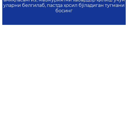
уларни белгилаб, пастда ҳосил бўладиган тугмани
босинг