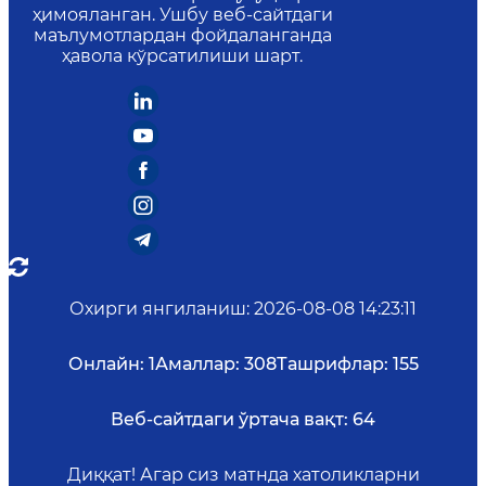
ҳимояланган. Ушбу веб-сайтдаги
маълумотлардан фойдаланганда
ҳавола кўрсатилиши шарт.
Охирги янгиланиш
:
2026-08-08 14:23:11
Онлайн:
1
Амаллар:
308
Ташрифлар:
155
Веб-сайтдаги ўртача вақт:
64
Диққат! Агар сиз матнда хатоликларни