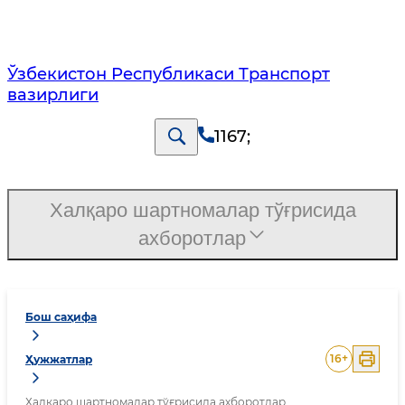
Ўзбекистон Республикаси Транспорт
вазирлиги
1167
;
Халқаро шартномалар тўғрисида
ахборотлар
Бош саҳифа
16
+
Ҳужжатлар
Халқаро шартномалар тўғрисида ахборотлар