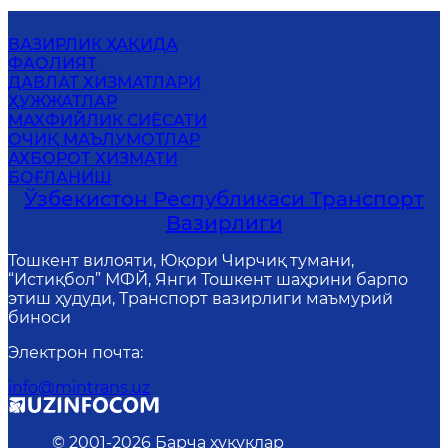
ВАЗИРЛИК ҲАҚИДА
ФАОЛИЯТ
ДАВЛАТ ХИЗМАТЛАРИ
ҲУЖЖАТЛАР
MАХФИЙЛИК СИЁСАТИ
ОЧИҚ МАЪЛУМОТЛАР
АХБОРОТ ХИЗМАТИ
БОҒЛАНИШ
Ўзбекистон Республикаси Транспорт
Вазирлиги
Тошкент вилояти, Юқори Чирчиқ тумани,
“Истиқбол” МФЙ, Янги Тошкент шаҳрини барпо
этиш ҳудуди, Транспорт вазирлиги маъмурий
биноси
Электрон почта
:
info@mintrans.uz
© 2001-
2026
Барча ҳуқуқлар