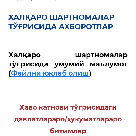
ХАЛҚАРО ШАРТНОМАЛАР
ТЎҒРИСИДА АХБОРОТЛАР
Халқаро шартномалар
тўғрисида умумий маълумот
(
Файлни юклаб олиш
)
Ҳаво қатнови тўғрисидаги
давлатлараро/ҳукуматлараро
битимлар