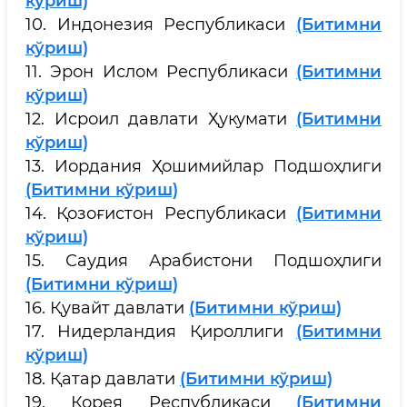
кўриш)
10. Индонезия Республикаси
(Битимни
кўриш)
11. Эрон Ислом Республикаси
(Битимни
кўриш)
12. Исроил давлати Ҳукумати
(Битимни
кўриш)
13. Иордания Ҳошимийлар Подшоҳлиги
(Битимни кўриш)
14. Қозоғистон Республикаси
(Битимни
кўриш)
15. Саудия Арабистони Подшоҳлиги
(Битимни кўриш)
16. Қувайт давлати
(Битимни кўриш)
17. Нидерландия Қироллиги
(Битимни
кўриш)
18. Қатар давлати
(Битимни кўриш)
19. Корея Республикаси
(Битимни