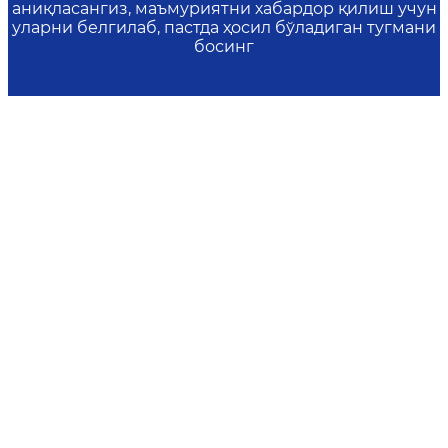
аниқласангиз, маъмуриятни хабардор қилиш учун
уларни белгилаб, пастда ҳосил бўладиган тугмани
босинг