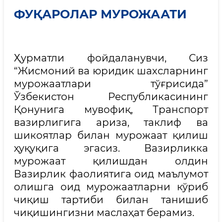
ФУҚАРОЛАР МУРОЖААТИ
Ҳурматли фойдаланувчи, Сиз
“Жисмоний ва юридик шахсларнинг
мурожаатлари тўғрисида”
Ўзбекистон Республикасининг
Қонунига мувофиқ, Транспорт
вазирлигига ариза, таклиф ва
шикоятлар билан мурожаат қилиш
ҳуқуқига эгасиз. Вазирликка
мурожаат қилишдан олдин
Вазирлик фаолиятига оид маълумот
олишга оид мурожаатларни кўриб
чиқиш тартиби билан танишиб
чиқишингизни маслаҳат берамиз.