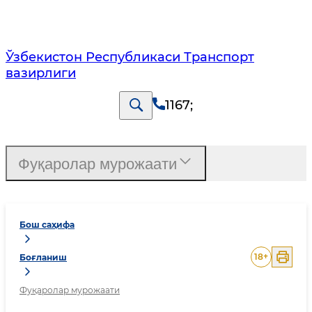
Ўзбекистон Республикаси Транспорт
вазирлиги
1167
;
Фуқаролар мурожаати
Бош саҳифа
18
+
Боғланиш
Фуқаролар мурожаати