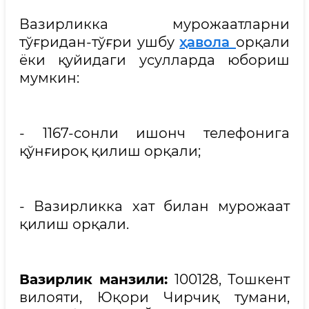
Вазирликка мурожаатларни
тўғридан-тўғри ушбу
ҳавола
орқали
ёки қуйидаги усулларда юбориш
мумкин:
- 1167-сонли ишонч телефонига
қўнғироқ қилиш орқали;
- Вазирликка хат билан мурожаат
қилиш орқали.
Вазирлик манзили:
100128, Тошкент
вилояти, Юқори Чирчиқ тумани,