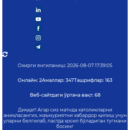
Охирги янгиланиш
:
2026-08-07 17:39:05
Онлайн:
2
Амаллар:
347
Ташрифлар:
163
Веб-сайтдаги ўртача вақт:
68
Диққат! Агар сиз матнда хатоликларни
аниқласангиз, маъмуриятни хабардор қилиш учун
уларни белгилаб, пастда ҳосил бўладиган тугмани
босинг