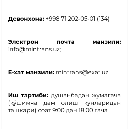
Девонхона:
+998 71 202-05-01 (134)
Электрон почта манзили:
info@mintrans.uz;
Е-хат манзили:
mintrans@exat.uz
Иш тартиби:
душанбадан жумагача
(қўшимча дам олиш кунларидан
ташқари) соат 9:00 дан 18:00 гача