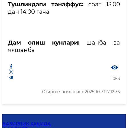
Тушликдаги танаффус:
соат 13:00
дан 14:00 гача
Дам олиш кунлари:
шанба ва
якшанба
1063
Охирги янгиланиш: 2025-10-31 17:12:36
ВАЗИРЛИК ҲАҚИДА