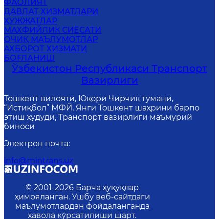
ФАОЛИЯТ
ДАВЛАТ ХИЗМАТЛАРИ
ҲУЖЖАТЛАР
MАХФИЙЛИК СИЁСАТИ
ОЧИҚ МАЪЛУМОТЛАР
АХБОРОТ ХИЗМАТИ
БОҒЛАНИШ
Ўзбекистон Республикаси Транспорт
Вазирлиги
Тошкент вилояти, Юқори Чирчиқ тумани,
“Истиқбол” МФЙ, Янги Тошкент шаҳрини барпо
этиш ҳудуди, Транспорт вазирлиги маъмурий
биноси
Электрон почта
:
info@mintrans.uz
© 2001-
2026
Барча ҳуқуқлар
ҳимояланган. Ушбу веб-сайтдаги
маълумотлардан фойдаланганда
ҳавола кўрсатилиши шарт.