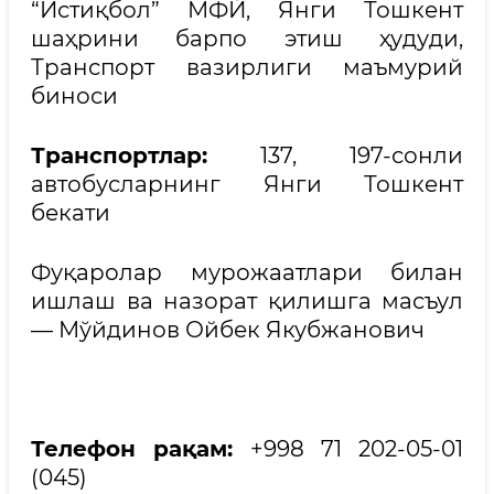
“Истиқбол” МФЙ, Янги Тошкент
шаҳрини барпо этиш ҳудуди,
Транспорт вазирлиги маъмурий
биноси
Транспортлар:
137, 197-сонли
автобусларнинг Янги Тошкент
бекати
Фуқаролар мурожаатлари билан
ишлаш ва назорат қилишга масъул
— Мўйдинов Ойбек Якубжанович
Телефон рақам:
+998 71 202-05-01
(045)