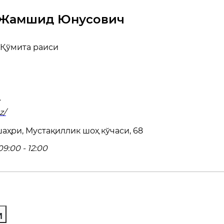
 Жамшид Юнусович
Қўмита раиси
z/
аҳри, Мустақиллик шоҳ кўчаси, 68
9:00 - 12:00
И