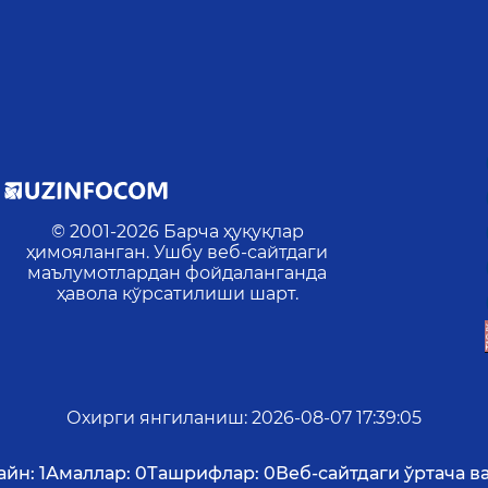
© 2001-
2026
Барча ҳуқуқлар
ҳимояланган. Ушбу веб-сайтдаги
маълумотлардан фойдаланганда
ҳавола кўрсатилиши шарт.
Охирги янгиланиш
:
2026-08-07 17:39:05
айн:
1
Амаллар:
0
Ташрифлар:
0
Веб-сайтдаги ўртача ва