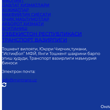
ФАОЛИЯТ
ДАВЛАТ ХИЗМАТЛАРИ
ҲУЖЖАТЛАР
MАХФИЙЛИК СИЁСАТИ
ОЧИҚ МАЪЛУМОТЛАР
АХБОРОТ ХИЗМАТИ
БОҒЛАНИШ
ЎЗБЕКИСТОН РЕСПУБЛИКАСИ
ТРАНСПОРТ ВАЗИРЛИГИ
Тошкент вилояти, Юқори Чирчиқ тумани,
“Истиқбол” МФЙ, Янги Тошкент шаҳрини барпо
этиш ҳудуди, Транспорт вазирлиги маъмурий
биноси
Электрон почта
:
info@mintrans.uz
Онл