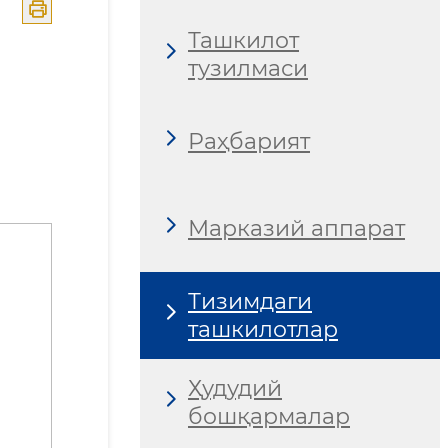
Ташкилот
тузилмаси
Раҳбарият
Марказий аппарат
Тизимдаги
ташкилотлар
Ҳудудий
бошқармалар