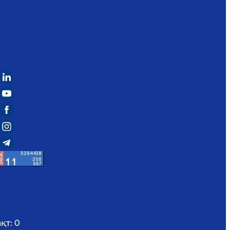
қт:
0