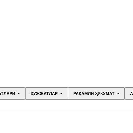
АТЛАРИ
ҲУЖЖАТЛАР
РАҚАМЛИ ҲУКУМАТ
А