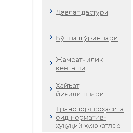
Давлат дастури
Бўш иш ўринлари
Жамоатчилик
кенгаши
Хайъат
йиғилишлари
Транспорт соҳасига
оид норматив-
ҳуқуқий ҳужжатлар