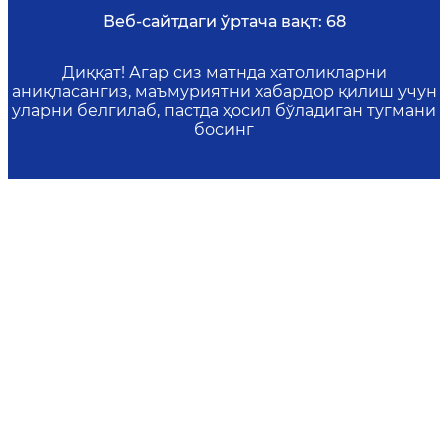
Веб-сайтдаги ўртача вақт:
68
Диққат! Агар сиз матнда хатоликларни
аниқласангиз, маъмуриятни хабардор қилиш учун
уларни белгилаб, пастда ҳосил бўладиган тугмани
босинг