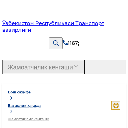
Ўзбекистон Республикаси Транспорт
вазирлиги
1167
;
Жамоатчилик кенгаши
Бош саҳифа
Вазирлик ҳақида
Жамоатчилик кенгаши