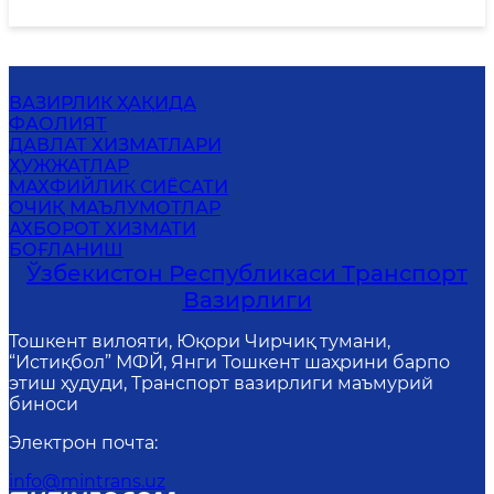
ВАЗИРЛИК ҲАҚИДА
ФАОЛИЯТ
ДАВЛАТ ХИЗМАТЛАРИ
ҲУЖЖАТЛАР
MАХФИЙЛИК СИЁСАТИ
ОЧИҚ МАЪЛУМОТЛАР
АХБОРОТ ХИЗМАТИ
БОҒЛАНИШ
Ўзбекистон Республикаси Транспорт
Вазирлиги
Тошкент вилояти, Юқори Чирчиқ тумани,
“Истиқбол” МФЙ, Янги Тошкент шаҳрини барпо
этиш ҳудуди, Транспорт вазирлиги маъмурий
биноси
Электрон почта
:
info@mintrans.uz