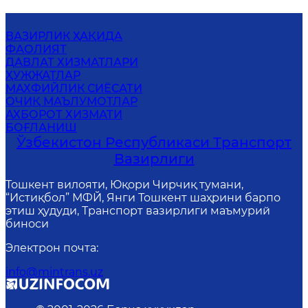
ВАЗИРЛИК ҲАҚИДА
ФАОЛИЯТ
ДАВЛАТ ХИЗМАТЛАРИ
ҲУЖЖАТЛАР
MАХФИЙЛИК СИЁСАТИ
ОЧИҚ МАЪЛУМОТЛАР
АХБОРОТ ХИЗМАТИ
БОҒЛАНИШ
Ўзбекистон Республикаси Транспорт
Вазирлиги
Тошкент вилояти, Юқори Чирчиқ тумани,
“Истиқбол” МФЙ, Янги Тошкент шаҳрини барпо
этиш ҳудуди, Транспорт вазирлиги маъмурий
биноси
Электрон почта
:
info@mintrans.uz