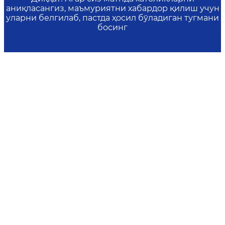
аниқласангиз, маъмуриятни хабардор қилиш учун
уларни белгилаб, пастда ҳосил бўладиган тугмани
босинг