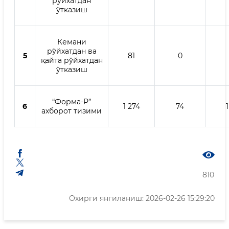
рўйхатдан
ўтказиш
Кемани
рўйхатдан ва
5
81
0
қайта рўйхатдан
ўтказиш
“Форма-Р”
6
1 274
74
ахборот тизими
810
Охирги янгиланиш: 2026-02-26 15:29:20