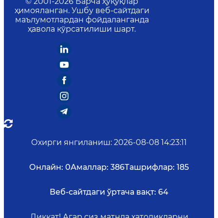
© 2001-
2026
Барча ҳуқуқлар
ҳимояланган. Ушбу веб-сайтдаги
маълумотлардан фойдаланганда
ҳавола кўрсатилиши шарт.
Охирги янгиланиш
:
2026-08-08 14:23:11
Онлайн:
0
Амаллар:
386
Ташрифлар:
185
Веб-сайтдаги ўртача вақт:
64
Диққат! Агар сиз матнда хатоликларни