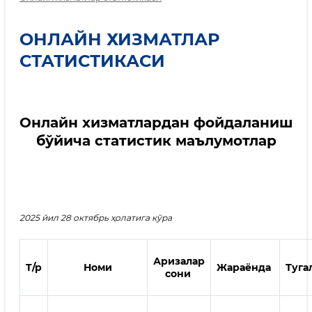
ОНЛАЙН ХИЗМАТЛАР
СТАТИСТИКАСИ
Онлайн хизматлардан фойдаланиш
бўйича статистик маълумотлар
2025 йил 28 октябрь ҳолатига кўра
Аризалар
T/p
Номи
Жараёнда
Туга
сони