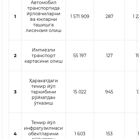
Автомобил
транспортида
йўловчиларни
1
1 571 909
287
1 
ва юкларни
ташишга
лисензия олиш
Имтиёзли
2
транспорт
55 197
127
1
картасини олиш
Ҳаракатдаги
темир йўл
3
таркибини
15 022
945
1
рўйхатдан
ўтказиш
Темир йўл
инфратузилмаси
4
обектларини
1 603
153