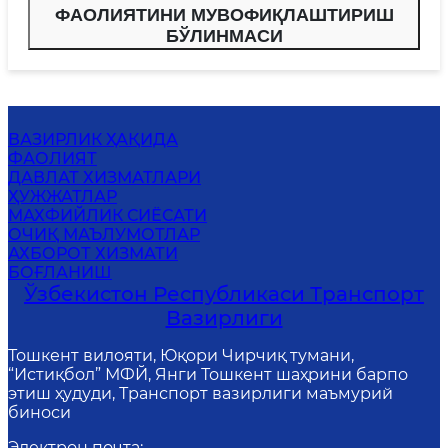
ФАОЛИЯТИНИ МУВОФИҚЛАШТИРИШ
БЎЛИНМАСИ
ВАЗИРЛИК ҲАҚИДА
ФАОЛИЯТ
ДАВЛАТ ХИЗМАТЛАРИ
ҲУЖЖАТЛАР
MАХФИЙЛИК СИЁСАТИ
ОЧИҚ МАЪЛУМОТЛАР
АХБОРОТ ХИЗМАТИ
БОҒЛАНИШ
Ўзбекистон Республикаси Транспорт
Вазирлиги
Тошкент вилояти, Юқори Чирчиқ тумани,
“Истиқбол” МФЙ, Янги Тошкент шаҳрини барпо
этиш ҳудуди, Транспорт вазирлиги маъмурий
биноси
Электрон почта
: