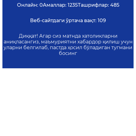
Онлайн:
0
Амаллар:
1235
Ташрифлар:
485
Веб-сайтдаги ўртача вақт:
109
Диққат! Агар сиз матнда хатоликларни
аниқласангиз, маъмуриятни хабардор қилиш учун
уларни белгилаб, пастда ҳосил бўладиган тугмани
босинг