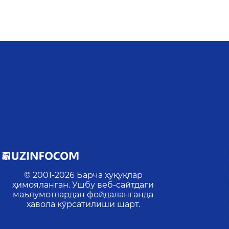
© 2001-
2026
Барча ҳуқуқлар
ҳимояланган. Ушбу веб-сайтдаги
маълумотлардан фойдаланганда
ҳавола кўрсатилиши шарт.