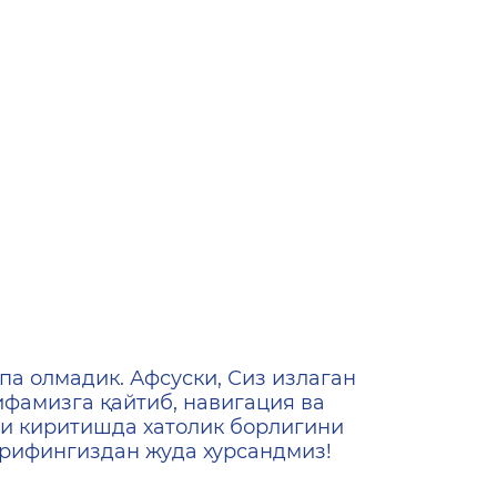
ена
па олмадик. Афсуски, Сиз излаган
ифамизга қайтиб, навигация ва
и киритишда хатолик борлигини
ашрифингиздан жуда хурсандмиз!