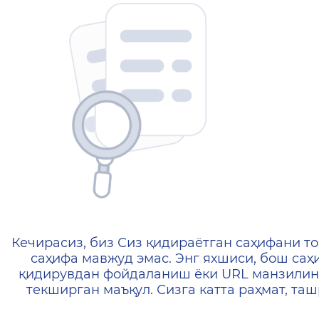
404 — Страница не найд
Кечирасиз, биз Сиз қидираётган саҳифани то
саҳифа мавжуд эмас. Энг яхшиси, бош саҳ
қидирувдан фойдаланиш ёки URL манзилин
текширган маъқул. Сизга катта раҳмат, т