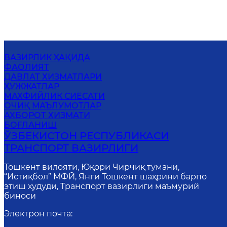
ВАЗИРЛИК ҲАҚИДА
ФАОЛИЯТ
ДАВЛАТ ХИЗМАТЛАРИ
ҲУЖЖАТЛАР
MАХФИЙЛИК СИЁСАТИ
ОЧИҚ МАЪЛУМОТЛАР
АХБОРОТ ХИЗМАТИ
БОҒЛАНИШ
ЎЗБЕКИСТОН РЕСПУБЛИКАСИ
ТРАНСПОРТ ВАЗИРЛИГИ
Тошкент вилояти, Юқори Чирчиқ тумани,
“Истиқбол” МФЙ, Янги Тошкент шаҳрини барпо
этиш ҳудуди, Транспорт вазирлиги маъмурий
биноси
Электрон почта
: