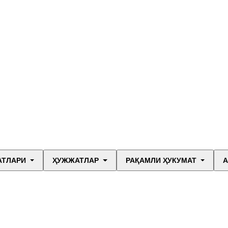
АТЛАРИ
ҲУЖЖАТЛАР
РАҚАМЛИ ҲУКУМАТ
А