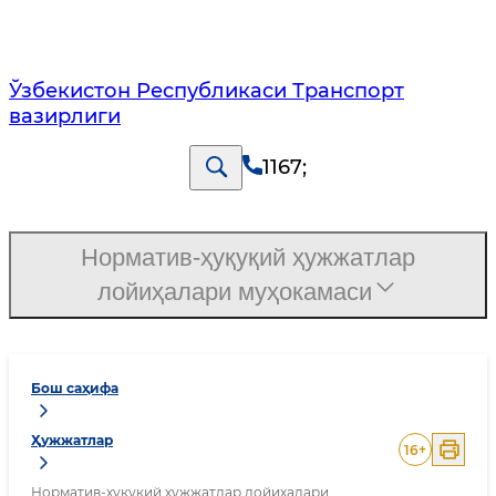
Ўзбекистон Республикаси Транспорт
вазирлиги
1167
;
Норматив-ҳуқуқий ҳужжатлар
лойиҳалари муҳокамаси
Бош саҳифа
Ҳужжатлар
16
+
Норматив-ҳуқуқий ҳужжатлар лойиҳалари