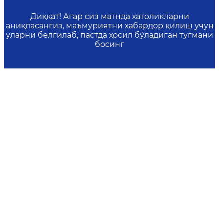
Диққат! Агар сиз матнда хатоликларни
аниқласангиз, маъмуриятни хабардор қилиш учун
уларни белгилаб, пастда ҳосил бўладиган тугмани
босинг