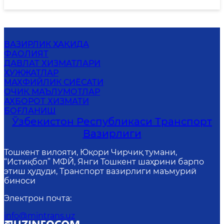
ВАЗИРЛИК ҲАҚИДА
ФАОЛИЯТ
ДАВЛАТ ХИЗМАТЛАРИ
ҲУЖЖАТЛАР
MАХФИЙЛИК СИЁСАТИ
ОЧИҚ МАЪЛУМОТЛАР
АХБОРОТ ХИЗМАТИ
БОҒЛАНИШ
Ўзбекистон Республикаси Транспорт
Вазирлиги
Тошкент вилояти, Юқори Чирчиқ тумани,
“Истиқбол” МФЙ, Янги Тошкент шаҳрини барпо
этиш ҳудуди, Транспорт вазирлиги маъмурий
биноси
Электрон почта
:
info@mintrans.uz