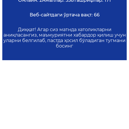
Онлайн:
2
Амаллар:
338
Ташрифлар:
171
Веб-сайтдаги ўртача вақт:
66
Диққат! Агар сиз матнда хатоликларни
аниқласангиз, маъмуриятни хабардор қилиш учун
уларни белгилаб, пастда ҳосил бўладиган тугмани
босинг