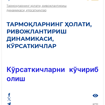
Тармоқларнинг ҳолати, ривожлантириш
динамикаси, кўрсаткичлар
ТАРМОҚЛАРНИНГ ҲОЛАТИ,
РИВОЖЛАНТИРИШ
ДИНАМИКАСИ,
КЎРСАТКИЧЛАР
Кўрсаткичларни кўчириб
олиш
875