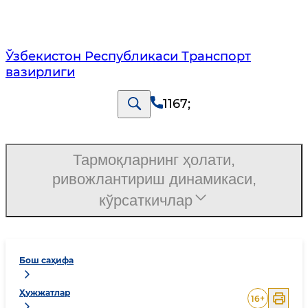
Ўзбекистон Республикаси Транспорт
вазирлиги
1167
;
Тармоқларнинг ҳолати,
ривожлантириш динамикаси,
кўрсаткичлар
Бош саҳифа
Ҳужжатлар
16
+