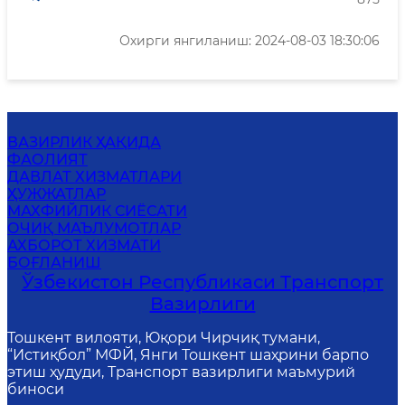
Охирги янгиланиш: 2024-08-03 18:30:06
ВАЗИРЛИК ҲАҚИДА
ФАОЛИЯТ
ДАВЛАТ ХИЗМАТЛАРИ
ҲУЖЖАТЛАР
MАХФИЙЛИК СИЁСАТИ
ОЧИҚ МАЪЛУМОТЛАР
АХБОРОТ ХИЗМАТИ
БОҒЛАНИШ
Ўзбекистон Республикаси Транспорт
Вазирлиги
Тошкент вилояти, Юқори Чирчиқ тумани,
“Истиқбол” МФЙ, Янги Тошкент шаҳрини барпо
этиш ҳудуди, Транспорт вазирлиги маъмурий
биноси