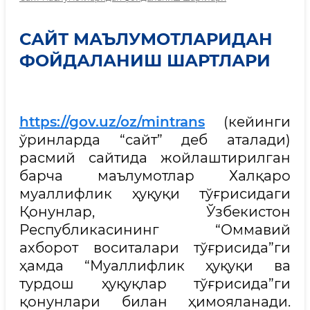
САЙТ МАЪЛУМОТЛАРИДАН
ФОЙДАЛАНИШ ШАРТЛАРИ
https://gov.uz/oz/mintrans
(кейинги
ўринларда “сайт” деб аталади)
расмий сайтида жойлаштирилган
барча маълумотлар Халқаро
муаллифлик ҳуқуқи тўғрисидаги
Қонунлар, Ўзбекистон
Республикасининг “Оммавий
ахборот воситалари тўғрисида”ги
ҳамда “Муаллифлик ҳуқуқи ва
турдош ҳуқуқлар тўғрисида”ги
қонунлари билан ҳимояланади.