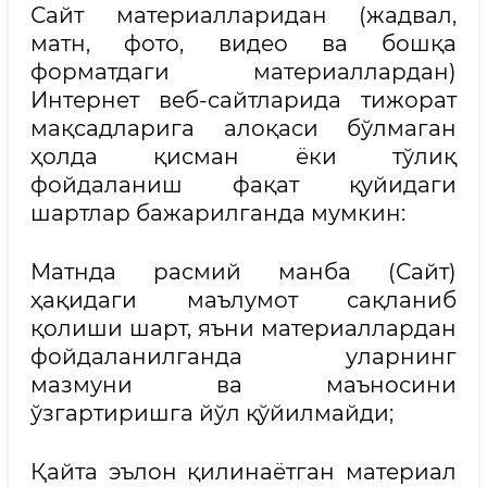
Сайт материалларидан (жадвал,
матн, фото, видео ва бошқа
форматдаги материаллардан)
Интернет веб-сайтларида тижорат
мақсадларига алоқаси бўлмаган
ҳолда қисман ёки тўлиқ
фойдаланиш фақат қуйидаги
шартлар бажарилганда мумкин:
Матнда расмий манба (Сайт)
ҳақидаги маълумот сақланиб
қолиши шарт, яъни материаллардан
фойдаланилганда уларнинг
мазмуни ва маъносини
ўзгартиришга йўл қўйилмайди;
Қайта эълон қилинаётган материал