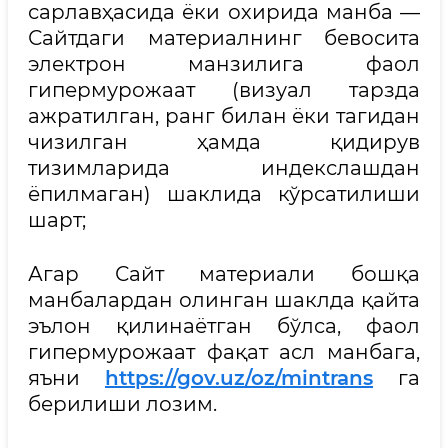
сарлавҳасида ёки охирида манба —
Сайтдаги материалнинг бевосита
электрон манзилига фаол
гипермурожаат (визуал тарзда
ажратилган, ранг билан ёки тагидан
чизилган ҳамда қидирув
тизимларида индекслашдан
ёпилмаган) шаклида кўрсатилиши
шарт;
Агар Сайт материали бошқа
манбалардан олинган шаклда қайта
эълон қилинаётган бўлса, фаол
гипермурожаат фақат асл манбага,
яъни
https://gov.uz/oz/mintrans
га
берилиши лозим.