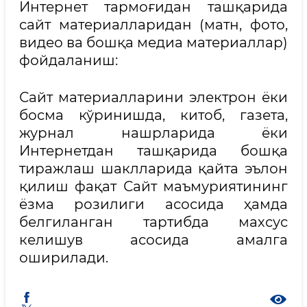
Интернет тармоғидан ташқарида
сайт материалларидан (матн, фото,
видео ва бошқа медиа материаллар)
фойдаланиш:
Сайт материалларини электрон ёки
босма кўринишда, китоб, газета,
журнал нашрларида ёки
Интернетдан ташқарида бошқа
тиражлаш шаклларида қайта эълон
қилиш фақат Сайт маъмуриятининг
ёзма розилиги асосида ҳамда
белгиланган тартибда махсус
келишув асосида амалга
оширилади.