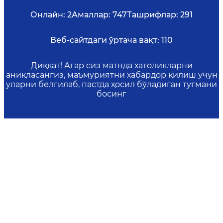
Онлайн:
2
Амаллар:
747
Ташрифлар:
291
Веб-сайтдаги ўртача вақт:
110
Диққат! Агар сиз матнда хатоликларни
аниқласангиз, маъмуриятни хабардор қилиш учун
уларни белгилаб, пастда ҳосил бўладиган тугмани
босинг