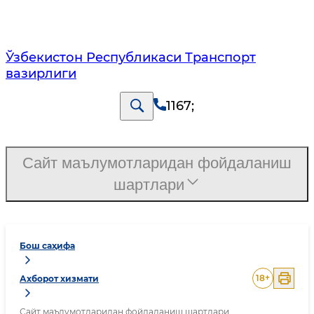
Ўзбекистон Республикаси Транспорт
вазирлиги
1167
;
Сайт маълумотларидан фойдаланиш
шартлари
Бош саҳифа
18
+
Ахборот хизмати
Сайт маълумотларидан фойдаланиш шартлари