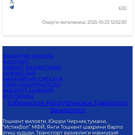
630
Охирги янгиланиш: 2025-10-23 12:02:30
ВАЗИРЛИК ҲАҚИДА
ФАОЛИЯТ
ДАВЛАТ ХИЗМАТЛАРИ
ҲУЖЖАТЛАР
MАХФИЙЛИК СИЁСАТИ
ОЧИҚ МАЪЛУМОТЛАР
АХБОРОТ ХИЗМАТИ
БОҒЛАНИШ
Ўзбекистон Республикаси Транспорт
Вазирлиги
Тошкент вилояти, Юқори Чирчиқ тумани,
“Истиқбол” МФЙ, Янги Тошкент шаҳрини барпо
этиш ҳудуди, Транспорт вазирлиги маъмурий