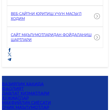
ИШТИРОКИДА МУҲОКАМА ҚИЛИШ ЖОЙИ
ВА ВАҚТИ
ВЕБ-САЙТНИ ЮРИТИШ УЧУН МАСЪУЛ
ХОДИМ
САЙТ МАЪЛУМОТЛАРИДАН ФОЙДАЛАНИШ
ШАРТЛАРИ
ВАЗИРЛИК ҲАҚИДА
ФАОЛИЯТ
ДАВЛАТ ХИЗМАТЛАРИ
ҲУЖЖАТЛАР
MАХФИЙЛИК СИЁСАТИ
ОЧИҚ МАЪЛУМОТЛАР