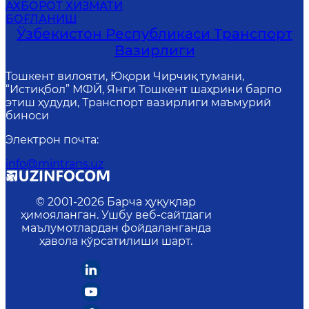
АХБОРОТ ХИЗМАТИ
БОҒЛАНИШ
Ўзбекистон Республикаси Транспорт
Вазирлиги
Тошкент вилояти, Юқори Чирчиқ тумани,
“Истиқбол” МФЙ, Янги Тошкент шаҳрини барпо
этиш ҳудуди, Транспорт вазирлиги маъмурий
биноси
Электрон почта
:
info@mintrans.uz
© 2001-
2026
Барча ҳуқуқлар
ҳимояланган. Ушбу веб-сайтдаги
маълумотлардан фойдаланганда
ҳавола кўрсатилиши шарт.