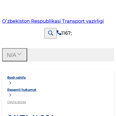
Oʻzbekiston Respublikasi Transport vazirligi
1167
;
N/A
Bosh sahifa
Raqamli hukumat
Qayta aloqa