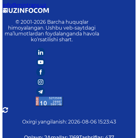
info@mintrans.uz
© 2001-
2026
Barcha huquqlar
himoyalangan. Ushbu veb-saytdagi
ma’lumotlardan foydalanganda havola
ko‘rsatilishi shart.
Oxirgi yangilanish
:
2026-08-06 15:23:43
Onlayn:
2
Amallar:
1169
Tashriflar:
437