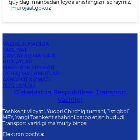
quyidagi manbadan foydalanishingizni so‘raymiz.
murojaat.gov.uz
VAZIRLIK HAQIDA
FAOLIYAT
DAVLAT XIZMATLARI
HUJJATLAR
MAXFIYLIK SIYOSATI
OCHIQ MA'LUMOTLAR
AXBOROT XIZMATI
BOG‘LANISH
Oʻzbekiston Respublikasi Transport
Vazirligi
Toshkent viloyati, Yuqori Chirchiq tumani, “Istiqbol”
MFY, Yangi Toshkent shahrini barpo etish hududi,
Transport vazirligi ma’muriy binosi
Elektron pochta
: