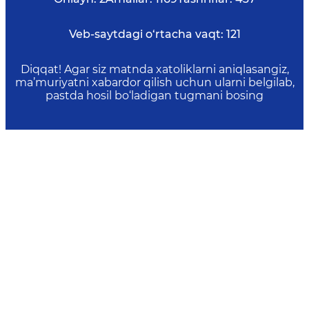
Veb-saytdagi o‘rtacha vaqt:
121
Diqqat! Agar siz matnda xatoliklarni aniqlasangiz,
ma’muriyatni xabardor qilish uchun ularni belgilab,
pastda hosil bo‘ladigan tugmani bosing