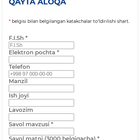
QAYTA ALOQA
*
belgisi bilan belgilangan katakchalar to‘ldirilishi shart.
F.I.Sh
*
Elektron pochta
*
Telefon
Manzil
Ish joyi
Lavozim
Savol mavzusi
*
Savol matni (3000 belgigacha)
*