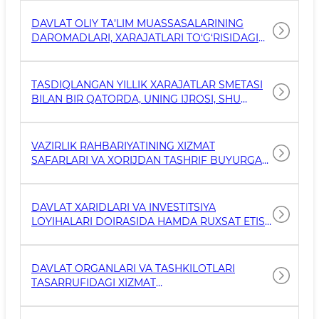
TOVARLAR (ISHLAR, XIZMATLAR) TO‘G‘RISIDA
MA'LUMOT
DAVLAT OLIY TA’LIM MUASSASALARINING
DAROMADLARI, XARAJATLARI TO‘G‘RISIDAGI
MA’LUMOTLAR
TASDIQLANGAN YILLIK XARAJATLAR SMETASI
BILAN BIR QATORDA, UNING IJROSI, SHU
JUMLADAN OBYEKTLARNI QURISH,
REKONSTRUKSIYA QILISH VA KAPITAL
TA’MIRLASH ISHLARI, AVTOMOTOTRANSPORT
VAZIRLIK RAHBARIYATINING XIZMAT
VOSITALARINI SOTIB OLISH VA SAQLASH
SAFARLARI VA XORIJDAN TASHRIF BUYURGAN
XARAJATLARI TO‘G‘RISIDAGI MA’LUMOTLAR
MEHMONLARNI KUTIB OLISH XARAJATLARI
(XIZMAT SAFARINING YOKI TASHRIFNING
MAQSADI, SUTKALIK PUL, TRANSPORT VA
DAVLAT XARIDLARI VA INVESTITSIYA
YASHASH BILAN BOG‘LIQ XARAJATLAR)
LOYIHALARI DOIRASIDA HAMDA RUXSAT ETISH
XUSUSIYATIGA EGA HUJJATLARNI BERISH
BO‘YICHA TASHKIL ETILADIGAN XARID
KOMISSIYALARINING TARKIBI TO‘G‘RISIDAGI
DAVLAT ORGANLARI VA TASHKILOTLARI
MA’LUMOTLAR
TASARRUFIDAGI XIZMAT
AVTOMOTOTRANSPORT VOSITALARI, XIZMAT
UYLARI VA BOSHQA KO‘CHMAS MULKLAR