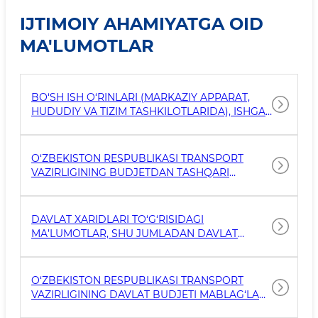
IJTIMOIY AHAMIYATGA OID
MA'LUMOTLAR
BO‘SH ISH O‘RINLARI (MARKAZIY APPARAT,
HUDUDIY VA TIZIM TASHKILOTLARIDA), ISHGA
QABUL QILISH SHARTLARI, NOMZODLARGA
QO‘YILADIGAN TALABLAR VA TAQDIM
QILINISHI LOZIM BO‘LGAN HUJJATLAR
O‘ZBEKISTON RESPUBLIKASI TRANSPORT
TO‘G‘RISIDAGI MA’LUMOTLAR
VAZIRLIGINING BUDJETDAN TASHQARI
MABLAG‘LARI HISOBIGA XARID QILINISHI
REJALASHTIRILGAN TOVARLAR (ISHLAR,
XIZMATLAR) TO‘G‘RISIDA MA'LUMOT
DAVLAT XARIDLARI TO‘G‘RISIDAGI
MA’LUMOTLAR, SHU JUMLADAN DAVLAT
XARIDLARINI AMALGA OSHIRUVCHI SHAXSLAR
TOMONIDAN TO‘G‘RIDAN-TO‘G‘RI
SHARTNOMALAR BO‘YICHA XARID
O‘ZBEKISTON RESPUBLIKASI TRANSPORT
QILINADIGAN TOVARLAR (ISHLAR, XIZMATLAR)
VAZIRLIGINING DAVLAT BUDJETI MABLAG‘LARI
TO'G'RISIDA MA'LUMOTLAR
HISOBIGA XARID QILINISHI REJALASHTIRILGAN