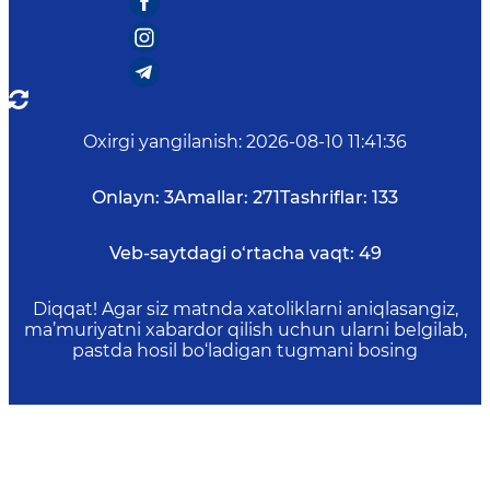
Oxirgi yangilanish
:
2026-08-10 11:41:36
Onlayn:
3
Amallar:
271
Tashriflar:
133
Veb-saytdagi o‘rtacha vaqt:
49
Diqqat! Agar siz matnda xatoliklarni aniqlasangiz,
ma’muriyatni xabardor qilish uchun ularni belgilab,
pastda hosil bo‘ladigan tugmani bosing