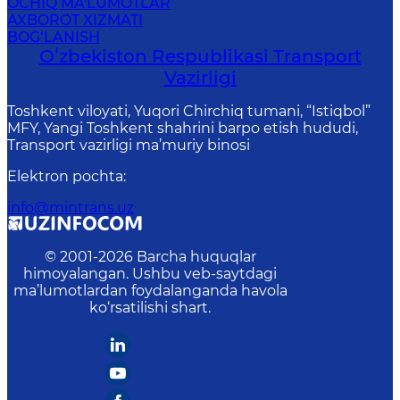
OCHIQ MA'LUMOTLAR
AXBOROT XIZMATI
BOG‘LANISH
Oʻzbekiston Respublikasi Transport
Vazirligi
Toshkent viloyati, Yuqori Chirchiq tumani, “Istiqbol”
MFY, Yangi Toshkent shahrini barpo etish hududi,
Transport vazirligi ma’muriy binosi
Elektron pochta
:
info@mintrans.uz
© 2001-
2026
Barcha huquqlar
himoyalangan. Ushbu veb-saytdagi
ma’lumotlardan foydalanganda havola
ko‘rsatilishi shart.