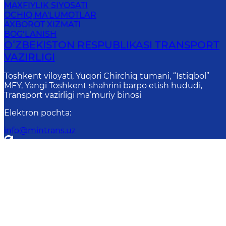
MAXFIYLIK SIYOSATI
OCHIQ MA'LUMOTLAR
AXBOROT XIZMATI
BOG‘LANISH
OʻZBEKISTON RESPUBLIKASI TRANSPORT
VAZIRLIGI
Toshkent viloyati, Yuqori Chirchiq tumani, “Istiqbol”
MFY, Yangi Toshkent shahrini barpo etish hududi,
Transport vazirligi ma’muriy binosi
Elektron pochta
:
info@mintrans.uz
Onlay
Diqqat! Agar siz matnda xatoliklarni aniql