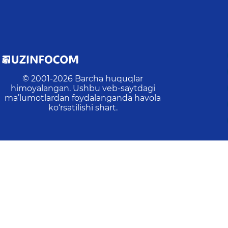
© 2001-
2026
Barcha huquqlar
himoyalangan. Ushbu veb-saytdagi
ma’lumotlardan foydalanganda havola
ko‘rsatilishi shart.
Oxirgi yangilanish
:
2026-08-06 15:23:43
n:
2
Amallar:
503
Tashriflar:
224
Veb-saytdagi o‘rtacha va
asangiz, ularni belgilab, ma'muriyatni xabardor qilish 