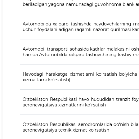
beriladigan yagona namunadagi guvohnoma blanklari
Avtomobilda xalqaro tashishda haydovchilarning meh
uchun foydalaniladigan raqamli nazorat qurilmasi kar
Avtomobil transporti sohasida kadrlar malakasini oshir
hamda Avtomobilda xalqaro tashuvchining kasbiy maho
Havodagi harakatga xizmatlarni ko‘rsatish bo‘yicha
xizmatlarni ko‘rsatish)
O‘zbekiston Respublikasi havo hududidan tranzit foy
aeronavigatsiya xizmatlarini ko‘rsatish
O‘zbekiston Respublikasi aerodromlarida qo‘nish bil
aeronavigatsiya texnik xizmat ko‘rsatish