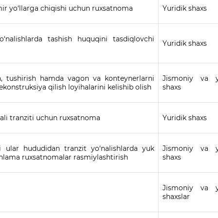
ir yo‘llarga chiqishi uchun ruxsatnoma
Yuridik shaxs
‘nalishlarda tashish huquqini tasdiqlovchi
Yuridik shaxs
sh, tushirish hamda vagon va konteynerlarni
Jismoniy va y
onstruksiya qilish loyihalarini kelishib olish
shaxs
qali tranziti uchun ruxsatnoma
Yuridik shaxs
i ular hududidan tranzit yo‘nalishlarda yuk
Jismoniy va y
onlama ruxsatnomalar rasmiylashtirish
shaxs
Jismoniy va y
shaxslar