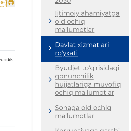
2030
16
+
Ijtimoiy ahamiyatga
oid ochiq
ma'lumotlar
Davlat xizmatlari
ro'yxati
uridik
Byudjet to'g'risidagi
qonunchilik
hujjatlariga muvofiq
ochiq ma'lumotlar
Sohaga oid ochiq
ma'lumotlar
Korrupsiyaga qarshi