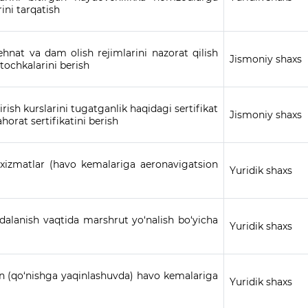
ni tarqatish
nat va dam olish rejimlarini nazorat qilish
Jismoniy shaxs
tochkalarini berish
ish kurslarini tugatganlik haqidagi sertifikat
Jismoniy shaxs
rat sertifikatini berish
 xizmatlar (havo kemalariga aeronavigatsion
Yuridik shaxs
dalanish vaqtida marshrut yo‘nalish bo‘yicha
Yuridik shaxs
an (qo‘nishga yaqinlashuvda) havo kemalariga
Yuridik shaxs