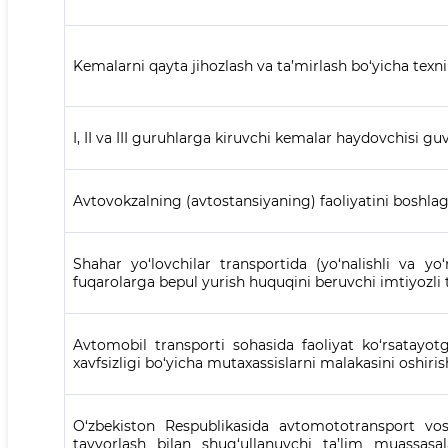
Kemalarni qayta jihozlash va ta’mirlash bo‘yicha texni
I, II va III guruhlarga kiruvchi kemalar haydovchisi g
Avtovokzalning (avtostansiyaning) faoliyatini boshla
Shahar yo‘lovchilar transportida (yo‘nalishli va yo‘
fuqarolarga bepul yurish huquqini beruvchi imtiyozli t
Avtomobil transporti sohasida faoliyat ko‘rsatayo
xavfsizligi bo‘yicha mutaxassislarni malakasini oshiris
O‘zbekiston Respublikasida avtomototransport vosi
tayyorlash bilan shug‘ullanuvchi ta’lim muassasa