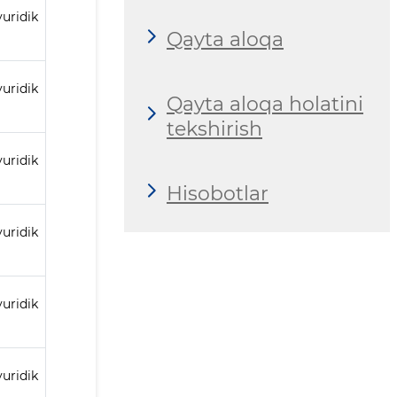
uridik
Qayta aloqa
uridik
Qayta aloqa holatini
tekshirish
uridik
Hisobotlar
uridik
uridik
uridik