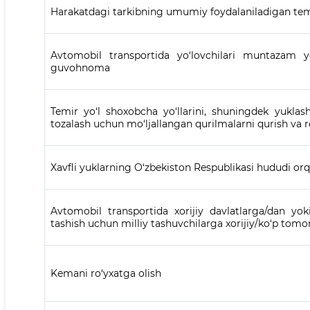
Harakatdagi tarkibning umumiy foydalaniladigan tem
Avtomobil transportida yo‘lovchilari muntazam yo
guvohnoma
Temir yo‘l shoxobcha yo‘llarini, shuningdek yukla
tozalash uchun mo‘ljallangan qurilmalarni qurish va rek
Xavfli yuklarning O‘zbekiston Respublikasi hududi or
Avtomobil transportida xorijiy davlatlarga/dan yok
tashish uchun milliy tashuvchilarga xorijiy/ko‘p tom
Kemani ro‘yxatga olish