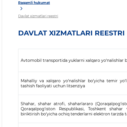
Raqamli hukumat
Davlat xizmatlari reestri
DAVLAT XIZMATLARI REESTRI
Avtomobil transportida yuklarni xalqaro yo‘nalishlar b
Mahalliy va xalqaro yo‘nalishlar bo‘yicha temir yo‘
tashish faoliyati uchun litsenziya
Shahar, shahar atrofi, shaharlararo (Qoraqalpog‘is
Qoraqalpog‘iston Respublikasi, Toshkent shahar v
biriktirish bo‘yicha ochiq tenderlarni elektron tarzda t