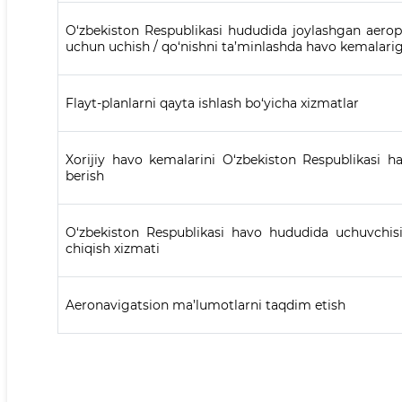
O‘zbekiston Respublikasi hududida joylashgan aerop
uchun uchish / qo‘nishni ta’minlashda havo kemalarig
Flayt-planlarni qayta ishlash bo‘yicha xizmatlar
Xorijiy havo kemalarini O‘zbekiston Respublikasi h
berish
O‘zbekiston Respublikasi havo hududida uchuvchisiz
chiqish xizmati
Aeronavigatsion ma’lumotlarni taqdim etish