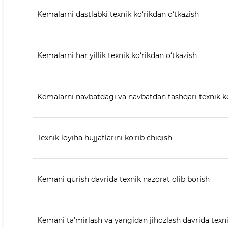
Kemalarni dastlabki texnik ko‘rikdan o‘tkazish
Kemalarni har yillik texnik ko‘rikdan o‘tkazish
Kemalarni navbatdagi va navbatdan tashqari texnik ko
Texnik loyiha hujjatlarini ko‘rib chiqish
Kemani qurish davrida texnik nazorat olib borish
Kemani ta’mirlash va yangidan jihozlash davrida texn