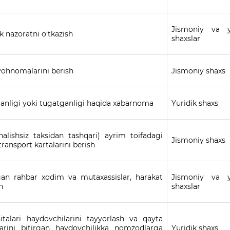
Jismoniy va y
k nazoratni o‘tkazish
shaxslar
uvohnomalarini berish
Jismoniy shaxs
ganligi yoki tugatganligi haqida xabarnoma
Yuridik shaxs
nalishsiz taksidan tashqari) ayrim toifadagi
Jismoniy shaxs
ransport kartalarini berish
tgan rahbar xodim va mutaxassislar, harakat
Jismoniy va y
h
shaxslar
talari haydovchilarini tayyorlash va qayta
larini bitirgan haydovchilikka nomzodlarga
Yuridik shaxs