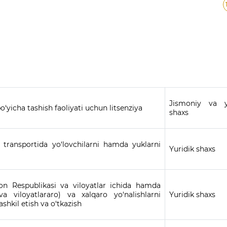
Jismoniy va y
o‘yicha tashish faoliyati uchun litsenziya
shaxs
l transportida yo‘lovchilarni hamda yuklarni
Yuridik shaxs
ton Respublikasi va viloyatlar ichida hamda
a viloyatlararo) va xalqaro yo‘nalishlarni
Yuridik shaxs
ashkil etish va o‘tkazish