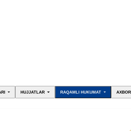
ARI
HUJJATLAR
RAQAMLI HUKUMAT
AXBOR