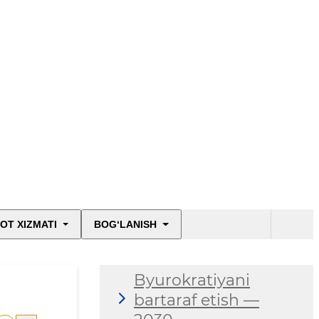
OT XIZMATI
BOG‘LANISH
Byurokratiyani
bartaraf etish —