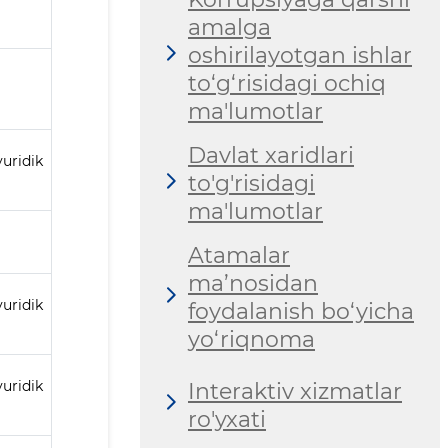
amalga
oshirilayotgan ishlar
to‘g‘risidagi ochiq
ma'lumotlar
Davlat xaridlari
uridik
to'g'risidagi
ma'lumotlar
Atamalar
ma’nosidan
uridik
foydalanish bo‘yicha
yo‘riqnoma
uridik
Interaktiv xizmatlar
ro'yxati