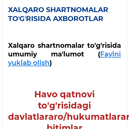
XALQARO SHARTNOMALAR
TOʼGʼRISIDA AXBOROTLAR
Xalqaro shartnomalar to'g'risida
umumiy ma'lumot (
Faylni
yuklab olish
)
Havo qatnovi
to'g'risidagi
davlatlararo/hukumatlara
bitimlar