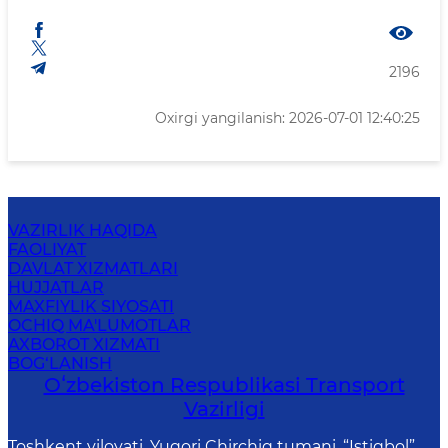
2196
Oxirgi yangilanish: 2026-07-01 12:40:25
VAZIRLIK HAQIDA
FAOLIYAT
DAVLAT XIZMATLARI
HUJJATLAR
MAXFIYLIK SIYOSATI
OCHIQ MA'LUMOTLAR
AXBOROT XIZMATI
BOG‘LANISH
Oʻzbekiston Respublikasi Transport
Vazirligi
Toshkent viloyati, Yuqori Chirchiq tumani, “Istiqbol”