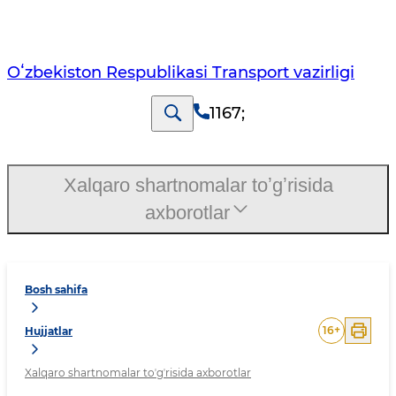
Oʻzbekiston Respublikasi Transport vazirligi
1167
;
Xalqaro shartnomalar toʼgʼrisida
axborotlar
Bosh sahifa
16
+
Hujjatlar
Xalqaro shartnomalar toʼgʼrisida axborotlar