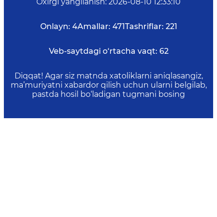
Oxirgi yangilanish
:
2026-08-10 12:33:10
Onlayn:
4
Amallar:
471
Tashriflar:
221
Veb-saytdagi o‘rtacha vaqt:
62
Diqqat! Agar siz matnda xatoliklarni aniqlasangiz,
ma’muriyatni xabardor qilish uchun ularni belgilab,
pastda hosil bo‘ladigan tugmani bosing