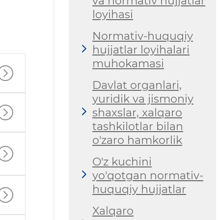
va normativ hujjatlar
loyihasi
Normativ-huquqiy
hujjatlar loyihalari
muhokamasi
Davlat organlari,
yuridik va jismoniy
shaxslar, xalqaro
tashkilotlar bilan
o'zaro hamkorlik
O'z kuchini
yo'qotgan normativ-
huquqiy hujjatlar
Xalqaro