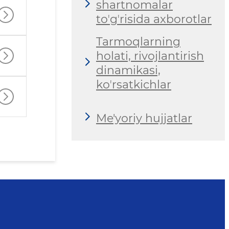
shartnomalar
toʼgʼrisida axborotlar
Tarmoqlarning
holati, rivojlantirish
dinamikasi,
koʼrsatkichlar
Me'yoriy hujjatlar