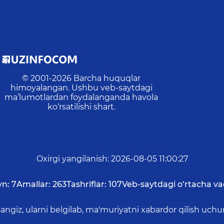
© 2001-
2026
Barcha huquqlar
himoyalangan. Ushbu veb-saytdagi
ma’lumotlardan foydalanganda havola
ko‘rsatilishi shart.
Oxirgi yangilanish
:
2026-08-05 11:00:27
yn:
7
Amallar:
263
Tashriflar:
107
Veb-saytdagi o‘rtacha va
asangiz, ularni belgilab, ma'muriyatni xabardor qilish 