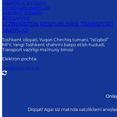
MAXFIYLIK SIYOSATI
OCHIQ MA'LUMOTLAR
AXBOROT XIZMATI
BOG‘LANISH
OʻZBEKISTON RESPUBLIKASI TRANSPORT
VAZIRLIGI
Toshkent viloyati, Yuqori Chirchiq tumani, “Istiqbol”
MFY, Yangi Toshkent shahrini barpo etish hududi,
Transport vazirligi ma’muriy binosi
Elektron pochta
:
info@mintrans.uz
Onla
Diqqat! Agar siz matnda xatoliklarni aniql