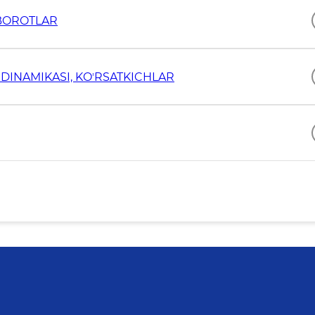
XBOROTLAR
DINAMIKASI, KOʼRSATKICHLAR