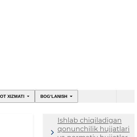
OT XIZMATI
BOG‘LANISH
Ishlab chiqiladigan
qonunchilik hujjatlari