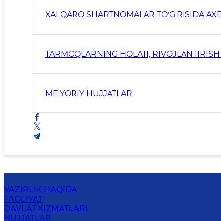
XALQARO SHARTNOMALAR TOʼGʼRISIDA A
TARMOQLARNING HOLATI, RIVOJLANTIRISH 
ME'YORIY HUJJATLAR
VAZIRLIK HAQIDA
FAOLIYAT
DAVLAT XIZMATLARI
HUJJATLAR