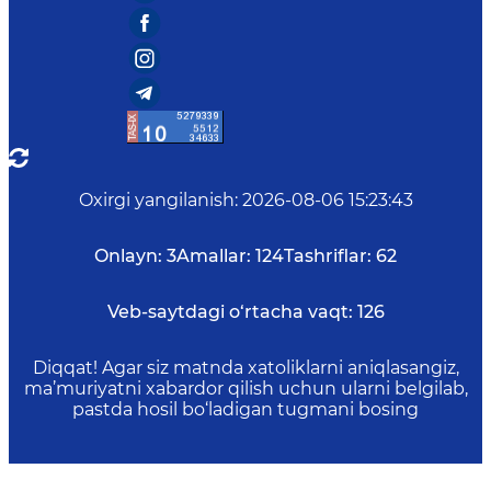
Oxirgi yangilanish
:
2026-08-06 15:23:43
Onlayn:
3
Amallar:
124
Tashriflar:
62
Veb-saytdagi o‘rtacha vaqt:
126
Diqqat! Agar siz matnda xatoliklarni aniqlasangiz,
ma’muriyatni xabardor qilish uchun ularni belgilab,
pastda hosil bo‘ladigan tugmani bosing