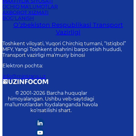
MAXFIYLIK SIYOSATI
OCHIQ MA'LUMOTLAR
AXBOROT XIZMATI
BOG‘LANISH
Oʻzbekiston Respublikasi Transport
Vazirligi
Toshkent viloyati, Yuqori Chirchiq tumani, “Istiqbol”
MFY, Yangi Toshkent shahrini barpo etish hududi,
Transport vazirligi ma’muriy binosi
Elektron pochta
:
info@mintrans.uz
© 2001-
2026
Barcha huquqlar
himoyalangan. Ushbu veb-saytdagi
ma’lumotlardan foydalanganda havola
ko‘rsatilishi shart.