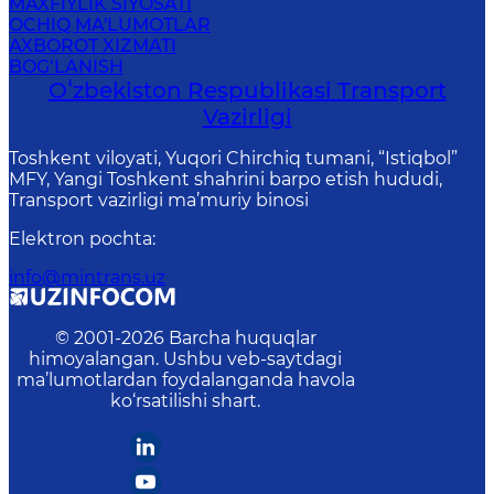
MAXFIYLIK SIYOSATI
OCHIQ MA'LUMOTLAR
AXBOROT XIZMATI
BOG‘LANISH
Oʻzbekiston Respublikasi Transport
Vazirligi
Toshkent viloyati, Yuqori Chirchiq tumani, “Istiqbol”
MFY, Yangi Toshkent shahrini barpo etish hududi,
Transport vazirligi ma’muriy binosi
Elektron pochta
:
info@mintrans.uz
© 2001-
2026
Barcha huquqlar
himoyalangan. Ushbu veb-saytdagi
ma’lumotlardan foydalanganda havola
ko‘rsatilishi shart.