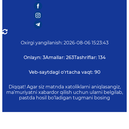
Oxirgi yangilanish
:
2026-08-06 15:23:43
Onlayn:
3
Amallar:
263
Tashriflar:
134
Veb-saytdagi o‘rtacha vaqt:
90
Diqqat! Agar siz matnda xatoliklarni aniqlasangiz,
ma’muriyatni xabardor qilish uchun ularni belgilab,
pastda hosil bo‘ladigan tugmani bosing