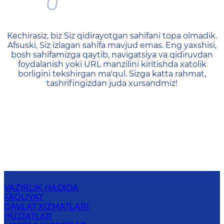
404 — Страница не найд
Kechirasiz, biz Siz qidirayotgan sahifani topa olmadik.
Afsuski, Siz izlagan sahifa mavjud emas. Eng yaxshisi,
bosh sahifamizga qaytib, navigatsiya va qidiruvdan
foydalanish yoki URL manzilini kiritishda xatolik
borligini tekshirgan ma'qul. Sizga katta rahmat,
tashrifingizdan juda xursandmiz!
VAZIRLIK HAQIDA
FAOLIYAT
DAVLAT XIZMATLARI
HUJJATLAR