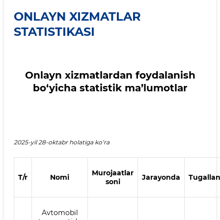
ONLAYN XIZMATLAR
STATISTIKASI
Onlayn xizmatlardan foydalanish
bo‘yicha statistik ma’lumotlar
2025-yil 28-oktabr holatiga ko‘ra
Murojaatlar
T/r
Nomi
Jarayonda
Tugalla
soni
Avtomobil