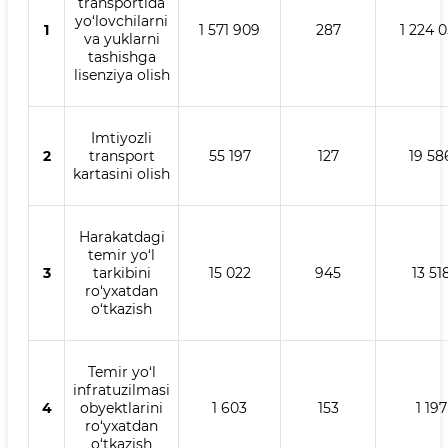
transportida
yo‘lovchilarni
1
1 571 909
287
1 224 
va yuklarni
tashishga
lisenziya olish
Imtiyozli
2
transport
55 197
127
19 58
kartasini olish
Harakatdagi
temir yo‘l
3
tarkibini
15 022
945
13 51
ro‘yxatdan
o‘tkazish
Temir yo‘l
infratuzilmasi
4
obyektlarini
1 603
153
1 197
ro‘yxatdan
o‘tkazish