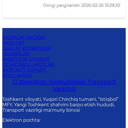
Oxirgi yangilanish: 2026-02-26 15:29:20
VAZIRLIK HAQIDA
FAOLIYAT
DAVLAT XIZMATLARI
HUJJATLAR
MAXFIYLIK SIYOSATI
OCHIQ MA'LUMOTLAR
AXBOROT XIZMATI
BOG‘LANISH
Oʻzbekiston Respublikasi Transport
Vazirligi
Toshkent viloyati, Yuqori Chirchiq tumani, “Istiqbol”
MFY, Yangi Toshkent shahrini barpo etish hududi,
Transport vazirligi ma’muriy binosi
Elektron pochta
: