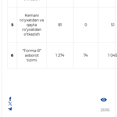
Kemani
ro‘yxatdan va
5
qayta
81
0
51
ro‘yxatdan
o‘tkazish
“Forma-R”
6
axborot
1 274
74
1 04
tizimi
2696