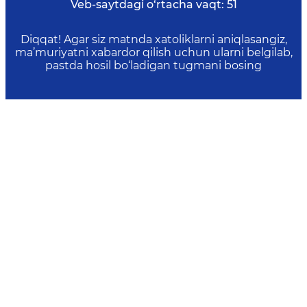
Veb-saytdagi o‘rtacha vaqt:
51
Diqqat! Agar siz matnda xatoliklarni aniqlasangiz,
ma’muriyatni xabardor qilish uchun ularni belgilab,
pastda hosil bo‘ladigan tugmani bosing