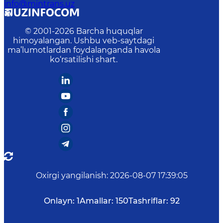
info@mintrans.uz
© 2001-
2026
Barcha huquqlar
himoyalangan. Ushbu veb-saytdagi
ma’lumotlardan foydalanganda havola
ko‘rsatilishi shart.
Oxirgi yangilanish
:
2026-08-07 17:39:05
Onlayn:
1
Amallar:
150
Tashriflar:
92