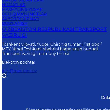
DAVLAT XIZMATLARI
HUJJATLAR
MAXFIYLIK SIYOSATI
OCHIQ MA'LUMOTLAR
AXBOROT XIZMATI
BOG‘LANISH
OʻZBEKISTON RESPUBLIKASI TRANSPORT
VAZIRLIGI
Toshkent viloyati, Yuqori Chirchiq tumani, “Istiqbol”
MFY, Yangi Toshkent shahrini barpo etish hududi,
Transport vazirligi ma’muriy binosi
Elektron pochta
:
info@mintrans.uz
Onla