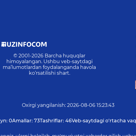
© 2001-
2026
Barcha huquqlar
himoyalangan. Ushbu veb-saytdagi
ma’lumotlardan foydalanganda havola
ko‘rsatilishi shart.
Oxirgi yangilanish
:
2026-08-06 15:23:43
yn:
0
Amallar:
73
Tashriflar:
46
Veb-saytdagi o‘rtacha vaq