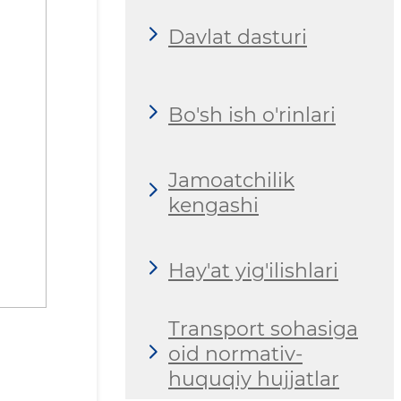
Davlat dasturi
Bo'sh ish o'rinlari
Jamoatchilik
kengashi
Hay'at yig'ilishlari
Transport sohasiga
oid normativ-
huquqiy hujjatlar