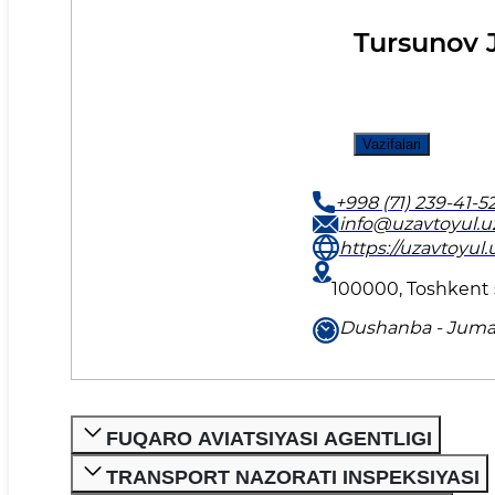
Tursunov 
Vazifalari
+998 (71) 239-41-5
info@uzavtoyul.u
https://uzavtoyul.
100000, Toshkent s
Dushanba - Juma 
FUQARO AVIATSIYASI AGENTLIGI
TRANSPORT NAZORATI INSPEKSIYASI