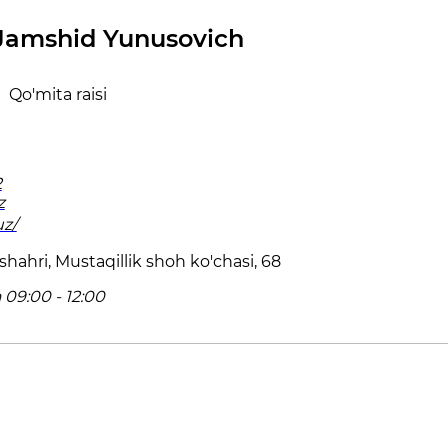
Jamshid Yunusovich
Qo'mita raisi
2
z
uz/
hahri, Mustaqillik shoh ko'chasi, 68
09:00 - 12:00