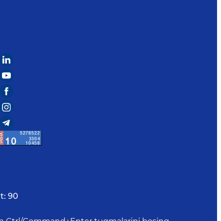
t:
90