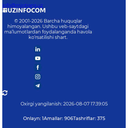
info@mintrans.uz
© 2001-
2026
Barcha huquqlar
himoyalangan. Ushbu veb-saytdagi
ma’lumotlardan foydalanganda havola
ko‘rsatilishi shart.
Oxirgi yangilanish
:
2026-08-07 17:39:05
Onlayn:
1
Amallar:
906
Tashriflar:
375