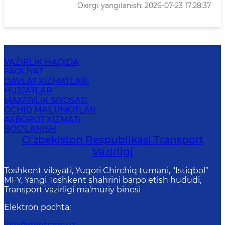
Oxirgi yangilanish: 2026-07-23 17:28:37
VAZIRLIK HAQIDA
FAOLIYAT
DAVLAT XIZMATLARI
HUJJATLAR
MAXFIYLIK SIYOSATI
OCHIQ MA'LUMOTLAR
AXBOROT XIZMATI
BOG‘LANISH
Oʻzbekiston Respublikasi Transport
Vazirligi
Toshkent viloyati, Yuqori Chirchiq tumani, “Istiqbol”
MFY, Yangi Toshkent shahrini barpo etish hududi,
Transport vazirligi ma’muriy binosi
Elektron pochta
:
info@mintrans.uz