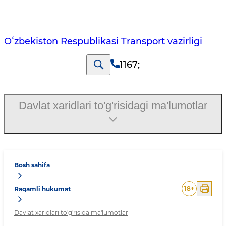
Oʻzbekiston Respublikasi Transport vazirligi
1167
;
Davlat xaridlari to'g'risidagi ma'lumotlar
Bosh sahifa
18
+
Raqamli hukumat
Davlat xaridlari to'g'risida ma'lumotlar