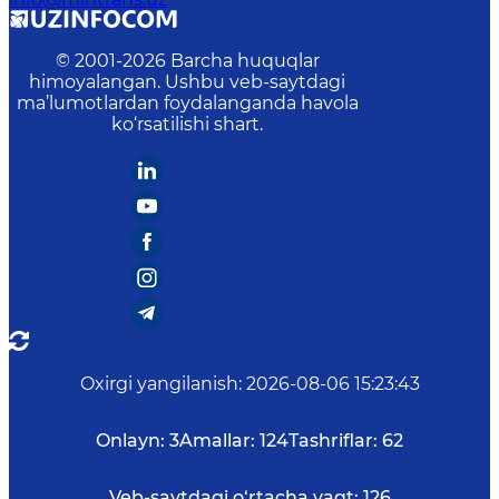
© 2001-
2026
Barcha huquqlar
himoyalangan. Ushbu veb-saytdagi
ma’lumotlardan foydalanganda havola
ko‘rsatilishi shart.
Oxirgi yangilanish
:
2026-08-06 15:23:43
Onlayn:
3
Amallar:
124
Tashriflar:
62
Veb-saytdagi o‘rtacha vaqt:
126