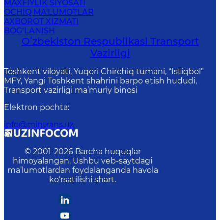
MAXFIYLIK SIYOSATI
OCHIQ MA'LUMOTLAR
AXBOROT XIZMATI
BOG‘LANISH
Oʻzbekiston Respublikasi Transport
Vazirligi
Toshkent viloyati, Yuqori Chirchiq tumani, “Istiqbol”
MFY, Yangi Toshkent shahrini barpo etish hududi,
Transport vazirligi ma’muriy binosi
Elektron pochta
:
info@mintrans.uz
© 2001-
2026
Barcha huquqlar
himoyalangan. Ushbu veb-saytdagi
ma’lumotlardan foydalanganda havola
ko‘rsatilishi shart.