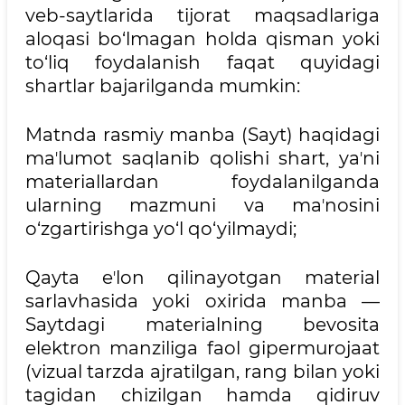
veb-saytlarida tijorat maqsadlariga
aloqasi bo‘lmagan holda qisman yoki
to‘liq foydalanish faqat quyidagi
shartlar bajarilganda mumkin:
Matnda rasmiy manba (Sayt) haqidagi
maʼlumot saqlanib qolishi shart, yaʼni
materiallardan foydalanilganda
ularning mazmuni va maʼnosini
o‘zgartirishga yo‘l qo‘yilmaydi;
Qayta eʼlon qilinayotgan material
sarlavhasida yoki oxirida manba —
Saytdagi materialning bevosita
elektron manziliga faol gipermurojaat
(vizual tarzda ajratilgan, rang bilan yoki
tagidan chizilgan hamda qidiruv