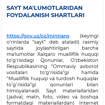
SAYT MA'LUMOTLARIDAN
FOYDALANISH SHARTLARI
https://gov.uz/oz/mintrans
(keyingi
o‘rinlarda “sayt” deb ataladi) rasmiy
saytida joylashtirilgan barcha
maʼlumotlar Xalqaro mualliflik huquqi
to‘g‘risidagi Qonunlar, O‘zbekiston
Respublikasining “Ommaviy axborot
vositalari to‘g‘risida”gi hamda
“Mualliflik huquqi va turdosh huquqlar
toʻgʻrisida”gi qonunlari bilan
himoyalanadi. Sayt materiallaridan
(jadval, matn, foto, video va boshqa
formatdagi materiallardan) Internet