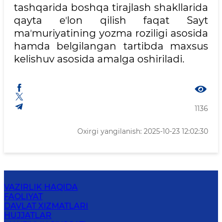
tashqarida boshqa tirajlash shakllarida
qayta eʼlon qilish faqat Sayt
maʼmuriyatining yozma roziligi asosida
hamda belgilangan tartibda maxsus
kelishuv asosida amalga oshiriladi.
1136
Oxirgi yangilanish: 2025-10-23 12:02:30
VAZIRLIK HAQIDA
FAOLIYAT
DAVLAT XIZMATLARI
HUJJATLAR