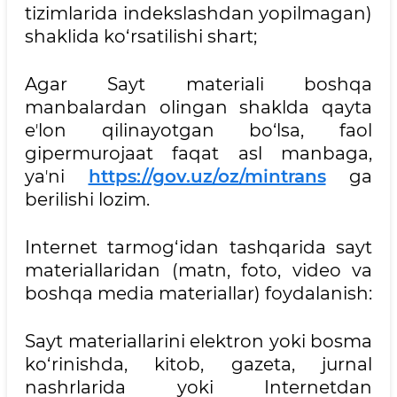
tizimlarida indekslashdan yopilmagan)
shaklida ko‘rsatilishi shart;
Agar Sayt materiali boshqa
manbalardan olingan shaklda qayta
eʼlon qilinayotgan bo‘lsa, faol
gipermurojaat faqat asl manbaga,
yaʼni
https://gov.uz/oz/mintrans
ga
berilishi lozim.
Internet tarmog‘idan tashqarida sayt
materiallaridan (matn, foto, video va
boshqa media materiallar) foydalanish:
Sayt materiallarini elektron yoki bosma
ko‘rinishda, kitob, gazeta, jurnal
nashrlarida yoki Internetdan