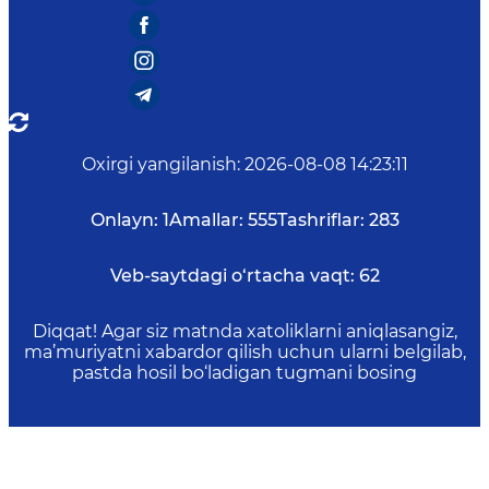
Oxirgi yangilanish
:
2026-08-08 14:23:11
Onlayn:
1
Amallar:
555
Tashriflar:
283
Veb-saytdagi o‘rtacha vaqt:
62
Diqqat! Agar siz matnda xatoliklarni aniqlasangiz,
ma’muriyatni xabardor qilish uchun ularni belgilab,
pastda hosil bo‘ladigan tugmani bosing