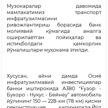
Музокаралар давомида
мамлакатимиз транспорт
инфратузилмасини
ривожлантириш борасида банк
молиявий кўмагида амалга
оширилаётган лойиҳалар ва
истиқболдаги ҳамкорлик
йўналишлари муҳокама этилди.
Хусусан, айни дамда Осиё
инфратузилмавий инвестициялар
банки иштирокида А380 “Ғузор -
Бухоро - Нукус - Бейнеу” автомобиль
йўлининг 150 — 228-км (78 км) қисми
реконструкция қилинмоқда.Йўл