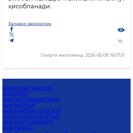
ҳисобланади.
Халқаро ҳамкорлик
79
Охирги янгиланиш: 2026-05-09 19:07:51
ВАЗИРЛИК ҲАҚИДА
ФАОЛИЯТ
ДАВЛАТ ХИЗМАТЛАРИ
ҲУЖЖАТЛАР
MАХФИЙЛИК СИЁСАТИ
ОЧИҚ МАЪЛУМОТЛАР
АХБОРОТ ХИЗМАТИ
БОҒЛАНИШ