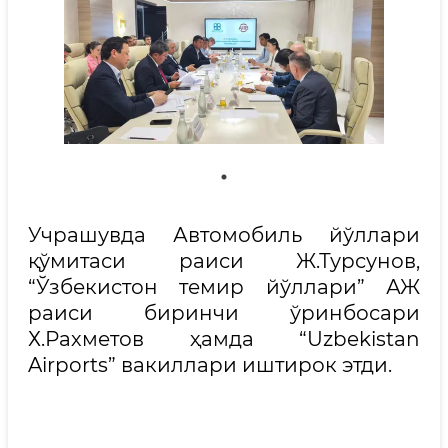
Учрашувда Автомобиль йўллари
қўмитаси раиси Ж.Турсунов,
“Ўзбекистон темир йўллари” АЖ
раиси биринчи ўринбосари
Х.Рахметов ҳамда “Uzbekistan
Airports” вакиллари иштирок этди.