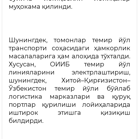
муҳокама қилинди.
Шунингдек, томонлар темир йўл
транспорти соҳасидаги ҳамкорлик
масалаларига ҳам алоҳида тўхталди.
Хусусан, ОИИБ темир йўл
линияларини электрлаштириш,
шунингдек, Хитой–Қирғизистон–
Ўзбекистон темир йўли бўйлаб
логистика марказлари ва қуруқ
портлар қурилиши лойиҳаларида
иштирок этишга қизиқиш
билдирди.