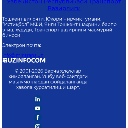
Ўзбекистон Республикаси Транспорт
Вазирлиги
Тошкент вилояти, Юқори Чирчиқ тумани,
“Истиқбол” МФЙ, Янги Тошкент шаҳрини барпо
этиш ҳудуди, Транспорт вазирлиги маъмурий
биноси
Электрон почта
:
info@mintrans.uz
© 2001-
2026
Барча ҳуқуқлар
ҳимояланган. Ушбу веб-сайтдаги
маълумотлардан фойдаланганда
ҳавола кўрсатилиши шарт.