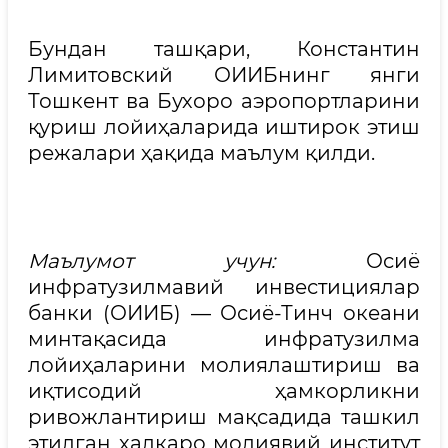
Бундан ташқари, Константин
Лимитовский ОИИБнинг янги
Тошкент ва Бухоро аэропортларини
қуриш лойиҳаларида иштирок этиш
режалари ҳақида маълум қилди.
Маълумот учун:
Осиё
инфратузилмавий инвестициялар
банки (ОИИБ) — Осиё-Тинч океани
минтақасида инфратузилма
лойиҳаларини молиялаштириш ва
иқтисодий ҳамкорликни
ривожлантириш мақсадида ташкил
этилган халқаро молиявий институт