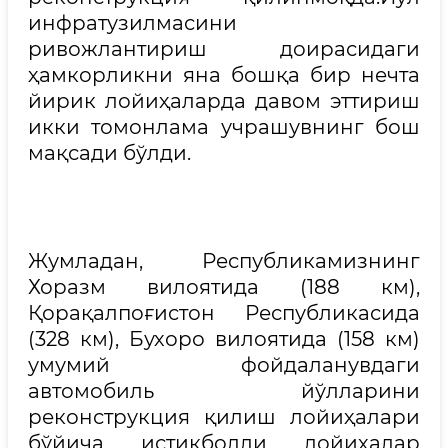
инфратузилмасини
ривожлантириш доирасидаги
ҳамкорликни яна бошқа бир нечта
йирик лойиҳаларда давом эттириш
икки томонлама учрашувнинг бош
мақсади бўлди.
Жумладан, Республикамизнинг
Хоразм вилоятида (188 км),
Қорақалпоғистон Республикасида
(328 км), Бухоро вилоятида (158 км)
умумий фойдаланувдаги
автомобиль йўлларини
реконструкция қилиш лойиҳалари
бўйича истиқболли лойиҳалар