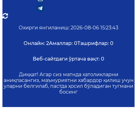
Охирги янгиланиш
:
2026-08-06 15:23:43
Онлайн:
2
Амаллар:
0
Ташрифлар:
0
Веб-сайтдаги ўртача вақт:
0
Диққат! Агар сиз матнда хатоликларни
аниқласангиз, маъмуриятни хабардор қилиш учун
уларни белгилаб, пастда ҳосил бўладиган тугмани
босинг