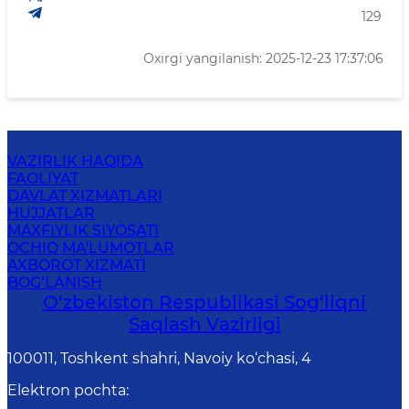
129
Oxirgi yangilanish: 2025-12-23 17:37:06
VAZIRLIK HAQIDA
FAOLIYAT
DAVLAT XIZMATLARI
HUJJATLAR
MAXFIYLIK SIYOSATI
OCHIQ MA'LUMOTLAR
AXBOROT XIZMATI
BOG‘LANISH
O‘zbеkistоn Rеspublikаsi Sоg‘liqni
Saqlash Vаzirligi
100011, Toshkent shahri, Navoiy ko‘chаsi, 4
Elektron pochta
: