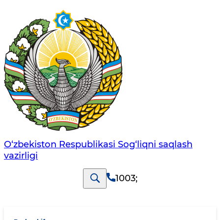
O‘zbеkistоn Rеspublikаsi Sоg‘liqni saqlash
vаzirligi
1003
;