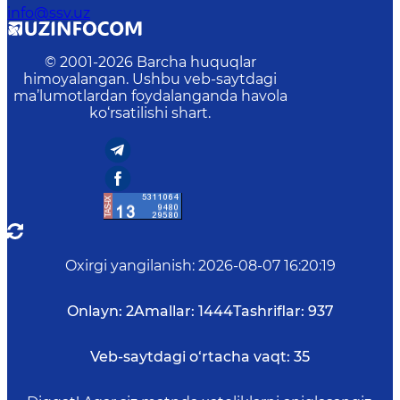
info@ssv.uz
© 2001-
2026
Barcha huquqlar
himoyalangan. Ushbu veb-saytdagi
ma’lumotlardan foydalanganda havola
ko‘rsatilishi shart.
Oxirgi yangilanish
:
2026-08-07 16:20:19
Onlayn:
2
Amallar:
1444
Tashriflar:
937
Veb-saytdagi o‘rtacha vaqt:
35