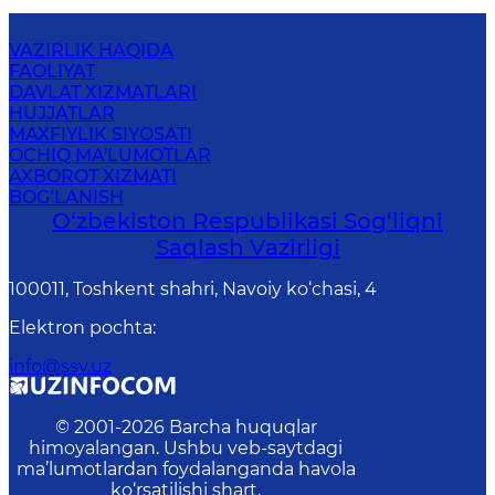
VAZIRLIK HAQIDA
FAOLIYAT
DAVLAT XIZMATLARI
HUJJATLAR
MAXFIYLIK SIYOSATI
OCHIQ MA'LUMOTLAR
AXBOROT XIZMATI
BOG‘LANISH
O‘zbеkistоn Rеspublikаsi Sоg‘liqni
Saqlash Vаzirligi
100011, Toshkent shahri, Navoiy ko‘chаsi, 4
Elektron pochta
:
info@ssv.uz
© 2001-
2026
Barcha huquqlar
himoyalangan. Ushbu veb-saytdagi
ma’lumotlardan foydalanganda havola
ko‘rsatilishi shart.