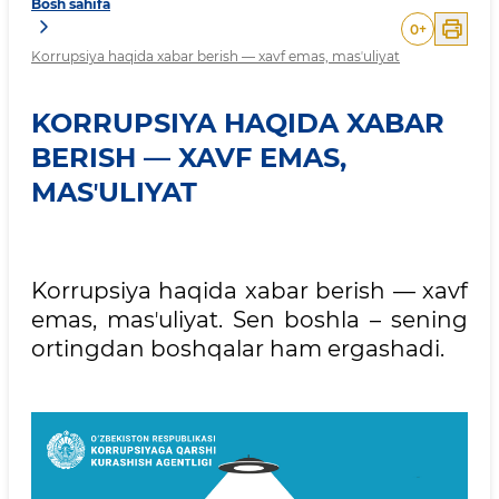
Bosh sahifa
0
+
Korrupsiya haqida xabar berish — xavf emas, masʼuliyat
KORRUPSIYA HAQIDA XABAR
BERISH — XAVF EMAS,
MASʼULIYAT
Korrupsiya haqida xabar berish — xavf
emas, masʼuliyat. Sen boshla – sening
ortingdan boshqalar ham ergashadi.