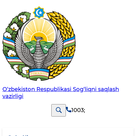
O‘zbеkistоn Rеspublikаsi Sоg‘liqni saqlash
vаzirligi
1003
;