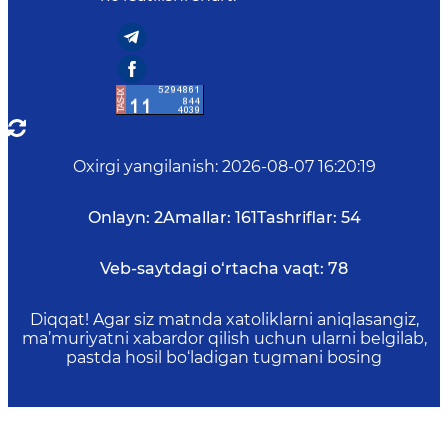
Oxirgi yangilanish
:
2026-08-07 16:20:19
Onlayn:
2
Amallar:
161
Tashriflar:
54
Veb-saytdagi o‘rtacha vaqt:
78
Diqqat! Agar siz matnda xatoliklarni aniqlasangiz,
ma’muriyatni xabardor qilish uchun ularni belgilab,
pastda hosil bo‘ladigan tugmani bosing