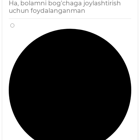
Ha, bolamni bog'chaga joylashtirish
uchun foydalanganman