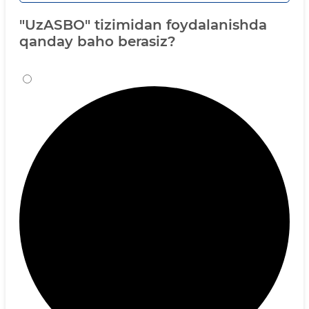
"UzASBO" tizimidan foydalanishda
qanday baho berasiz?