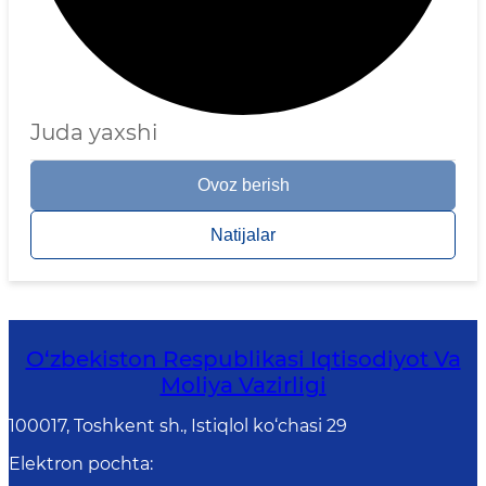
Juda yaxshi
Ovoz berish
Natijalar
O‘zbekiston Respublikasi Iqtisodiyot Va
Moliya Vazirligi
100017, Toshkent sh., Istiqlol ko‘chasi 29
Elektron pochta
: