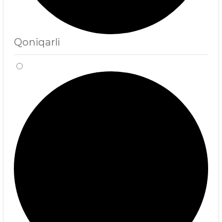
Qoniqarli