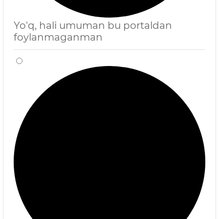
Yo'q, hali umuman bu portaldan
foylanmaganman