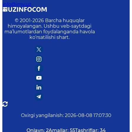
info@imv.uz
© 2001-
2026
Barcha huquqlar
himoyalangan. Ushbu veb-saytdagi
ma’lumotlardan foydalanganda havola
ko‘rsatilishi shart.
Oxirgi yangilanish
:
2026-08-08 17:07:30
Onlayn:
2
Amallar:
55
Tashriflar:
34