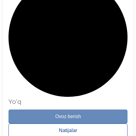
Yo'q
Ovoz berish
Natijalar