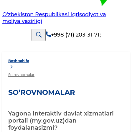
O‘zbekiston Respublikasi Iqtisodiyot va
moliya vazirligi
+998 (71) 203-31-71
;
Bosh sahifa
So‘rovnomalar
SO‘ROVNOMALAR
Yagona interaktiv davlat xizmatlari
portali (my.gov.uz)dan
foydalanasizmi?