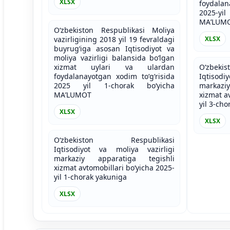
XLSX
foydalan
2025-y
MAʼLUM
O‘zbekiston Respublikasi Moliya
vazirligining 2018 yil 19 fevraldagi
XLSX
buyrug‘iga asosan Iqtisodiyot va
moliya vazirligi balansida bo‘lgan
xizmat uylari va ulardan
O‘zbek
foydalanayotgan xodim to‘g‘risida
Iqtisod
2025 yil 1-chorak bo‘yicha
markazi
MAʼLUMOT
xizmat a
yil 3-ch
XLSX
XLSX
O‘zbekiston Respublikasi
Iqtisodiyot va moliya vazirligi
markaziy apparatiga tegishli
xizmat avtomobillari bo‘yicha 2025-
yil 1-chorak yakuniga
XLSX