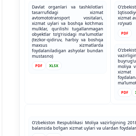
Davlat organlari va tashkilotlari
O‘zbek
tasarrufidagi xizmat
Iqtisod
avtomototransport vositalari,
xizmat a
xizmat uylari va boshqa ko‘chmas
ro‘yxati
mulklar, qurilishi tugallanmagan
PDF
obyektlar to‘g‘risidagi ma'lumotlar
(tezkor-qidiruv, harbiy va boshqa
maxsus xizmatlarda
O‘zbeki
foydalaniladigan ashyolar bundan
vazirligi
mustasno)
buyrug‘u
PDF
XLSX
moliya v
xizmat
foydalan
maʼlumo
PDF
O‘zbekiston Respublikasi Moliya vazirligining 2018
balansida bo‘lgan xizmat uylari va ulardan foydal