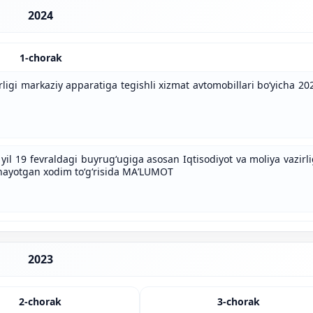
2024
1-chorak
rligi markaziy apparatiga tegishli xizmat avtomobillari bo‘yicha 20
yil 19 fevraldagi buyrug‘ugiga asosan Iqtisodiyot va moliya vazirli
anayotgan xodim to‘g‘risida MAʹLUMOT
2023
2-chorak
3-chorak