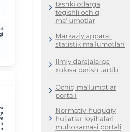
tashkilotlarga
tegishli ochiq
ma'lumotlar
at
gi
Markaziy apparat
statistik ma’lumotlari
Ilmiy darajalarga
xulosa berish tartibi
Ochiq ma'lumotlar
portali
ya
Normativ-huquqiy
gi
hujjatlar loyihalari
va
an
muhokamasi portali
an