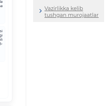
da
ha
Vazirlikka kelib
tushgan murojaatlar
si
gi
li
5-