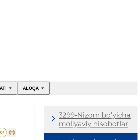
ATI
ALOQA
3299-Nizom bo‘yicha
moliyaviy hisobotlar
0
+