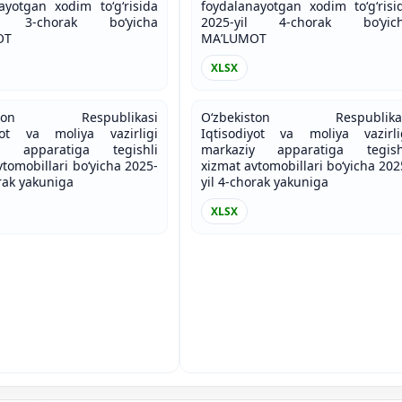
ayotgan xodim to‘g‘risida
foydalanayotgan xodim to‘g‘risi
il 3-chorak bo‘yicha
2025-yil 4-chorak bo‘yic
OT
MAʼLUMOT
XLSX
iston Respublikasi
O‘zbekiston Respublika
iyot va moliya vazirligi
Iqtisodiyot va moliya vazirli
y apparatiga tegishli
markaziy apparatiga tegish
vtomobillari bo‘yicha 2025-
xizmat avtomobillari bo‘yicha 202
orak yakuniga
yil 4-chorak yakuniga
XLSX