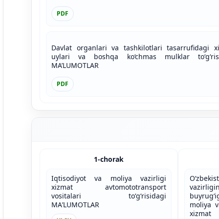
PDF
Davlat organlari va tashkilotlari tasarrufidagi x
uylari va boshqa ko‘chmas mulklar to‘g‘ris
MA’LUMOTLAR
PDF
1-chorak
Iqtisodiyot va moliya vazirligi
O‘zbeki
xizmat avtomototransport
vazirligi
vositalari to‘g‘risidagi
buyrug‘i
MAʼLUMOTLAR
moliya v
xizmat