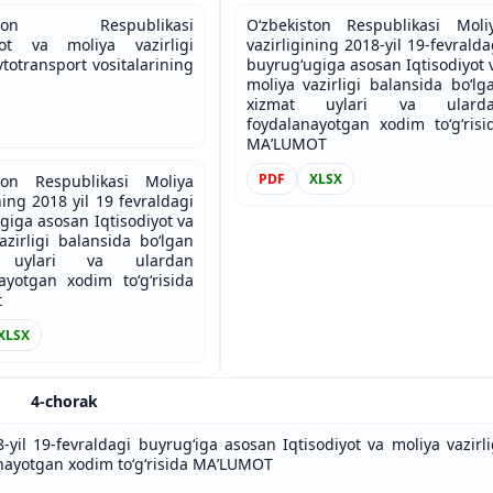
iston Respublikasi
O‘zbekiston Respublikasi Moli
iyot va moliya vazirligi
vazirligining 2018-yil 19-fevralda
vtotransport vositalarining
buyrug‘ugiga asosan Iqtisodiyot 
moliya vazirligi balansida bo‘lg
xizmat uylari va ulard
foydalanayotgan xodim to‘g‘risi
MAʼLUMOT
PDF
XLSX
ston Respublikasi Moliya
ning 2018 yil 19 fevraldagi
giga asosan Iqtisodiyot va
azirligi balansida bo‘lgan
 uylari va ulardan
ayotgan xodim to‘g‘risida
t
XLSX
4-chorak
-yil 19-fevraldagi buyrug‘iga asosan Iqtisodiyot va moliya vazirli
anayotgan xodim to‘g‘risida MAʹLUMOT