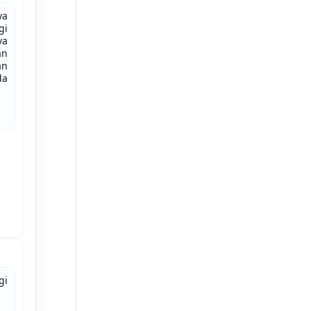
ya
gi
va
an
an
da
gi