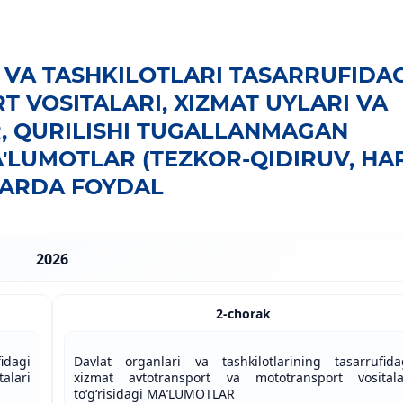
 VA TASHKILOTLARI TASARRUFIDAG
 VOSITALARI, XIZMAT UYLARI VA
, QURILISHI TUGALLANMAGAN
AʼLUMOTLAR (TEZKOR-QIDIRUV, HA
LARDA FOYDAL
2026
2-chorak
idagi
Davlat organlari va tashkilotlarining tasarrufida
alari
xizmat avtotransport va mototransport vositala
toʻgʻrisidagi MAʼLUMOTLAR