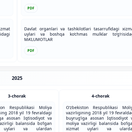
PDF
izmat
Davlat organlari va tashkilotlari tasarrufidagi xizm
idagi
uylari va boshqa ko‘chmas mulklar to‘g‘risida
MA’LUMOTLAR
PDF
2025
3-chorak
4-chorak
ston Respublikasi Moliya
O‘zbekiston Respublikasi Moli
ning 2018 yil 19 fevraldagi
vazirligining 2018 yil 19 fevralda
ga asosan Iqtisodiyot va
buyrug‘iga asosan Iqtisodiyot 
azirligi balansida bo‘lgan
moliya vazirligi balansida bo‘lg
 uylari va ulardan
xizmat uylari va ulard