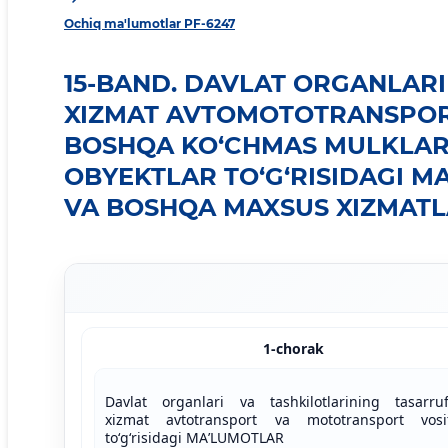
Ochiq ma'lumotlar PF-6247
15-BAND. DAVLAT ORGANLARI
XIZMAT AVTOMOTOTRANSPORT
BOSHQA KO‘CHMAS MULKLAR
OBYEKTLAR TO‘G‘RISIDAGI M
VA BOSHQA MAXSUS XIZMAT
1-chorak
Davlat organlari va tashkilotlarining tasarruf
xizmat avtotransport va mototransport vosit
toʻgʻrisidagi MAʼLUMOTLAR