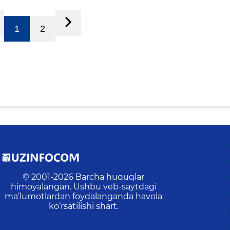
1
2
© 2001-
2026
Barcha huquqlar
himoyalangan. Ushbu veb-saytdagi
ma’lumotlardan foydalanganda havola
ko‘rsatilishi shart.