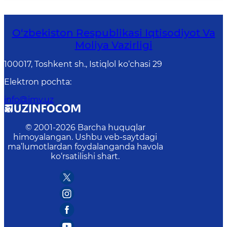
O‘zbekiston Respublikasi Iqtisodiyot Va
Moliya Vazirligi
100017, Toshkent sh., Istiqlol ko‘chasi 29
Elektron pochta
:
info@imv.uz
© 2001-
2026
Barcha huquqlar
himoyalangan. Ushbu veb-saytdagi
ma’lumotlardan foydalanganda havola
ko‘rsatilishi shart.