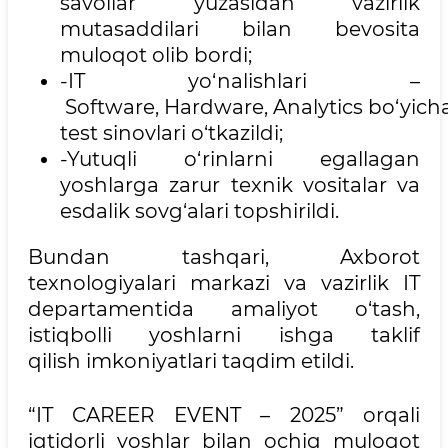
savollar yuzasidan vazirlik
mutasaddilari bilan bevosita
muloqot olib bordi;
-IT yo‘nalishlari –
Software, Hardware, Analytics bo‘yich
test sinovlari o‘tkazildi;
-Yutuqli o‘rinlarni egallagan
yoshlarga zarur texnik vositalar va
esdalik sovg‘alari topshirildi.
Bundan tashqari, Axborot
texnologiyalari markazi va vazirlik IT
departamentida amaliyot o‘tash,
istiqbolli yoshlarni ishga taklif
qilish imkoniyatlari taqdim etildi.
“IT CAREER EVENT – 2025” orqali
iqtidorli yoshlar bilan ochiq muloqot