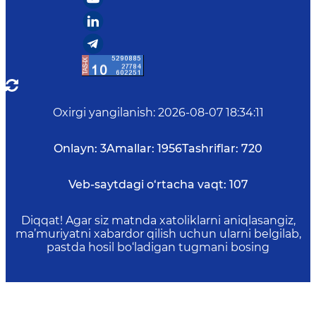
Oxirgi yangilanish
:
2026-08-07 18:34:11
Onlayn:
3
Amallar:
1956
Tashriflar:
720
Veb-saytdagi o‘rtacha vaqt:
107
Diqqat! Agar siz matnda xatoliklarni aniqlasangiz,
ma’muriyatni xabardor qilish uchun ularni belgilab,
pastda hosil bo‘ladigan tugmani bosing