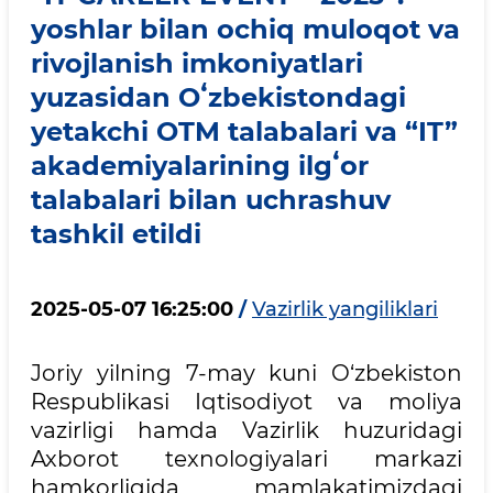
yoshlar bilan ochiq muloqot va
rivojlanish imkoniyatlari
yuzasidan Oʻzbekistondagi
yetakchi OTM talabalari va “IT”
akademiyalarining ilgʻor
talabalari bilan uchrashuv
tashkil etildi
2025-05-07 16:25:00
/
Vazirlik yangiliklari
Joriy yilning 7-may kuni O‘zbekiston
Respublikasi Iqtisodiyot va moliya
vazirligi hamda Vazirlik huzuridagi
Axborot texnologiyalari markazi
hamkorligida mamlakatimizdagi