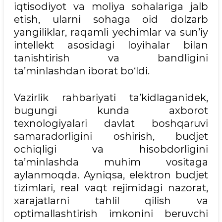
iqtisodiyot va moliya sohalariga jalb
etish, ularni sohaga oid dolzarb
yangiliklar, raqamli yechimlar va sun’iy
intellekt asosidagi loyihalar bilan
tanishtirish va bandligini
ta’minlashdan iborat bo‘ldi.
Vazirlik rahbariyati ta’kidlaganidek,
bugungi kunda axborot
texnologiyalari davlat boshqaruvi
samaradorligini oshirish, budjet
ochiqligi va hisobdorligini
ta’minlashda muhim vositaga
aylanmoqda. Ayniqsa, elektron budjet
tizimlari, real vaqt rejimidagi nazorat,
xarajatlarni tahlil qilish va
optimallashtirish imkonini beruvchi