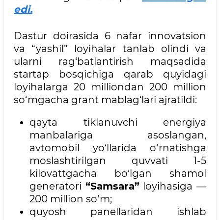
edi.
Dastur doirasida 6 nafar innovatsion
va “yashil” loyihalar tanlab olindi va
ularni rag‘batlantirish maqsadida
startap bosqichiga qarab quyidagi
loyihalarga 20 milliondan 200 million
so‘mgacha grant mablag‘lari ajratildi:
qayta tiklanuvchi energiya
manbalariga asoslangan,
avtomobil yo‘llarida o‘rnatishga
moslashtirilgan quvvati 1-5
kilovattgacha bo‘lgan shamol
generatori
“Samsara”
loyihasiga —
200 million so‘m;
quyosh panellaridan ishlab