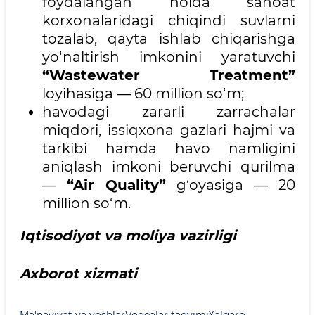
foydalangan holda sanoat
korxonalaridagi chiqindi suvlarni
tozalab, qayta ishlab chiqarishga
yo‘naltirish imkonini yaratuvchi
“Wastewater Treatment”
loyihasiga — 60 million so‘m;
havodagi zararli zarrachalar
miqdori, issiqxona gazlari hajmi va
tarkibi hamda havo namligini
aniqlash imkoni beruvchi qurilma
—
“Air Quality”
g‘oyasiga — 20
million so‘m.
Iqtisodiyot va moliya vazirligi
Axborot xizmati