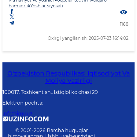
Ma'naviyat va yoshlar
Voqealar taqvimi
Xalqaro
hamkorlik
Yoshlar siyosati
1168
Oxirgi yangilanish: 2025-07-23 16:14:02
O‘zbekiston Respublikasi Iqtisodiyot Va
Moliya Vazirligi
100017, Toshkent sh., Istiqlol ko‘chasi 29
Elektron pochta
:
info@imv.uz
© 2001-
2026
Barcha huquqlar
himoyalangan. Ushbu veb-saytdagi