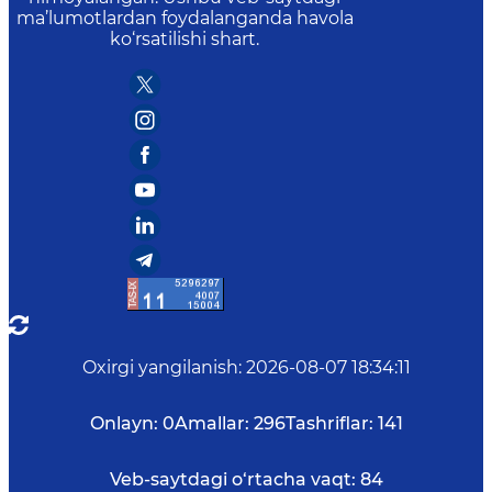
ma’lumotlardan foydalanganda havola
ko‘rsatilishi shart.
Oxirgi yangilanish
:
2026-08-07 18:34:11
Onlayn:
0
Amallar:
296
Tashriflar:
141
Veb-saytdagi o‘rtacha vaqt:
84