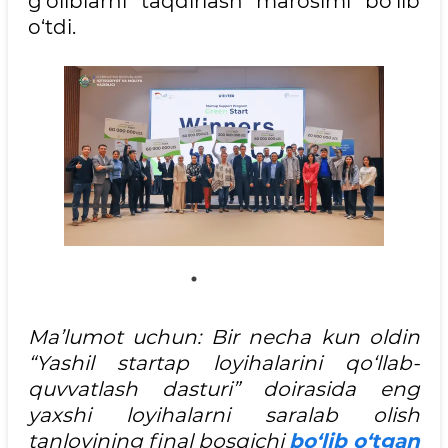
g‘oliblarni taqdirlash marosimi bo‘lib
o‘tdi.
Ma’lumot uchun: Bir necha kun oldin
“Yashil startap loyihalarini qo‘llab-
quvvatlash dasturi” doirasida eng
yaxshi loyihalarni saralab olish
tanlovining final bosqichi
bo‘lib o‘tgan