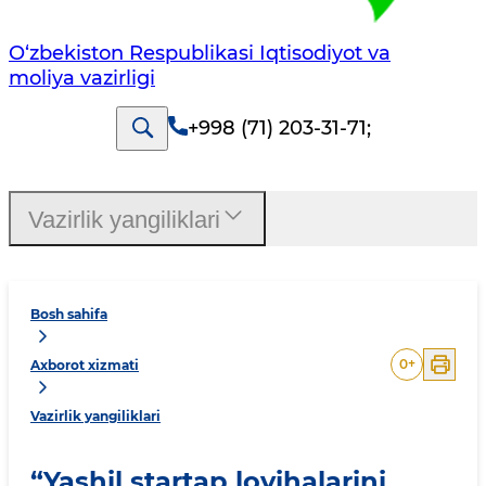
O‘zbekiston Respublikasi Iqtisodiyot va
moliya vazirligi
+998 (71) 203-31-71
;
Vazirlik yangiliklari
Bosh sahifa
0
+
Axborot xizmati
Vazirlik yangiliklari
“Yashil startap loyihalarini