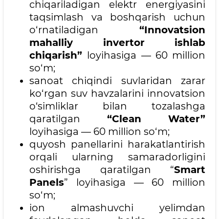
chiqariladigan elektr energiyasini
taqsimlash va boshqarish uchun
o‘rnatiladigan
“Innovatsion
mahalliy invertor ishlab
chiqarish”
loyihasiga — 60 million
so‘m;
sanoat chiqindi suvlaridan zarar
ko‘rgan suv havzalarini innovatsion
o‘simliklar bilan tozalashga
qaratilgan
“Clean Water”
loyihasiga — 60 million so‘m;
quyosh panellarini harakatlantirish
orqali ularning samaradorligini
oshirishga qaratilgan “
Smart
Panels
” loyihasiga — 60 million
so‘m;
ion almashuvchi yelimdan