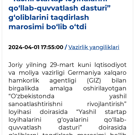
qo‘llab-quvvatlash dasturi”
g‘oliblarini taqdirlash
marosimi bo‘lib o‘tdi
2024-04-01 17:55:00
/
Vazirlik yangiliklari
Joriy yilning 29-mart kuni Iqtisodiyot
va moliya vazirligi Germaniya xalqaro
hamkorlik agentligi (GIZ) bilan
birgalikda amalga oshirilayotgan
“O‘zbekistonda yashil
sanoatlashtirishni rivojlantirish”
loyihasi doirasida “Yashil startap
loyihalarini g‘oyalarini qo‘llab-
quvvatlash dasturi” doirasida