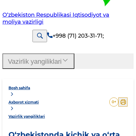
O‘zbekiston Respublikasi Iqtisodiyot va
moliya vazirligi
+998 (71) 203-31-71
;
Vazirlik yangiliklari
Bosh sahifa
0
+
Axborot xizmati
Vazirlik yangiliklari
O‘zbekistonda kichik va o‘rta