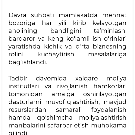
Davra suhbati mamlakatda mehnat
bozoriga har yili kirib kelayotgan
aholining bandligini ta’minlash,
barqaror va keng ko‘lamli ish o‘rinlari
yaratishda kichik va o‘rta biznesning
rolini kuchaytirish masalalariga
bag‘ishlandi.
Tadbir davomida xalqaro moliya
institutlari va rivojlanish hamkorlari
tomonidan amalga oshirilayotgan
dasturlarni muvofiqlashtirish, mavjud
resurslardan samarali foydalanish
hamda qo‘shimcha moliyalashtirish
manbalarini safarbar etish muhokama
qilindi.