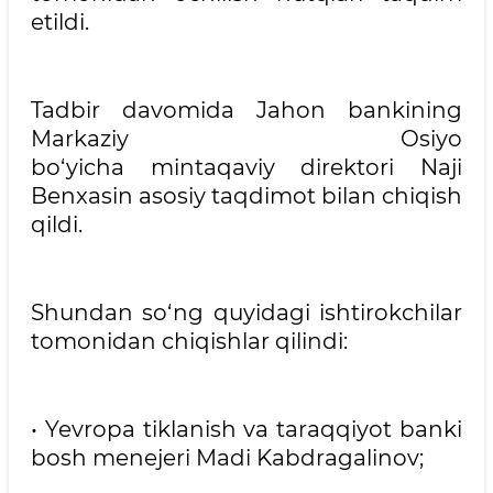
etildi.
Tadbir davomida Jahon bankining
Markaziy Osiyo
bo‘yicha mintaqaviy direktori Naji
Benxasin asosiy taqdimot bilan chiqish
qildi.
Shundan so‘ng quyidagi ishtirokchilar
tomonidan chiqishlar qilindi:
• Yevropa tiklanish va taraqqiyot banki
bosh menejeri Madi Kabdragalinov;