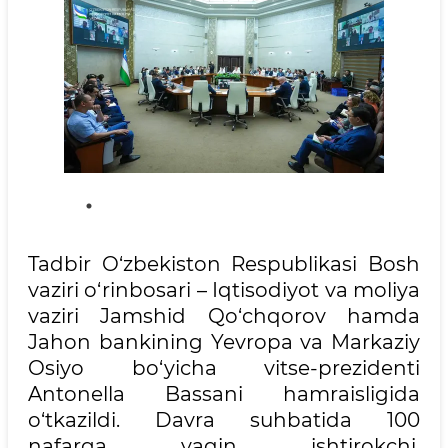
Tadbir O‘zbekiston Respublikasi Bosh
vaziri o‘rinbosari – Iqtisodiyot va moliya
vaziri Jamshid Qo‘chqorov hamda
Jahon bankining Yevropa va Markaziy
Osiyo bo‘yicha vitse-prezidenti
Antonella Bassani hamraisligida
o‘tkazildi. Davra suhbatida 100
nafarga yaqin ishtirokchi,