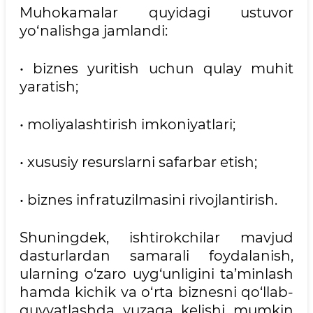
Muhokamalar quyidagi ustuvor
yo‘nalishga jamlandi:
• biznes yuritish uchun qulay muhit
yaratish;
• moliyalashtirish imkoniyatlari;
• xususiy resurslarni safarbar etish;
• biznes infratuzilmasini rivojlantirish.
Shuningdek, ishtirokchilar mavjud
dasturlardan samarali foydalanish,
ularning o‘zaro uyg‘unligini ta’minlash
hamda kichik va o‘rta biznesni qo‘llab-
quvvatlashda yuzaga kelishi mumkin