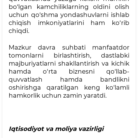
bo‘lgan kamchiliklarning oldini olish
uchun qo‘shma yondashuvlarni ishlab
chiqish imkoniyatlarini ham ko‘rib
chiqdi.
Mazkur davra suhbati manfaatdor
tomonlarni birlashtirish, dastlabki
majburiyatlarni shakllantirish va kichik
hamda o‘rta biznesni qo‘llab-
quvvatlash hamda bandlikni
oshirishga qaratilgan keng ko‘lamli
hamkorlik uchun zamin yaratdi.
Iqtisodiyot va moliya vazirligi