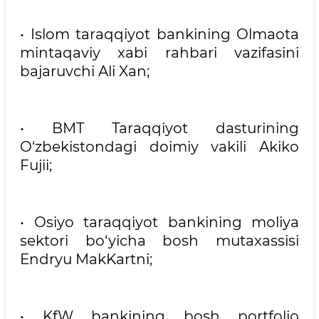
• Islom taraqqiyot bankining Olmaota
mintaqaviy xabi rahbari vazifasini
bajaruvchi Ali Xan;
• BMT Taraqqiyot dasturining
O‘zbekistondagi doimiy vakili Akiko
Fujii;
• Osiyo taraqqiyot bankining moliya
sektori bo‘yicha bosh mutaxassisi
Endryu MakKartni;
• KfW bankining bosh portfolio