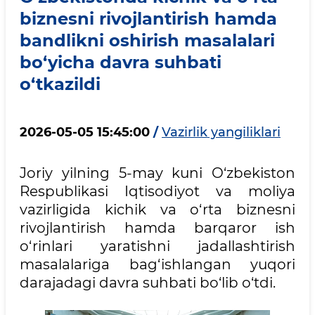
biznesni rivojlantirish hamda
bandlikni oshirish masalalari
bo‘yicha davra suhbati
o‘tkazildi
2026-05-05 15:45:00
/
Vazirlik yangiliklari
Joriy yilning 5-may kuni O‘zbekiston
Respublikasi Iqtisodiyot va moliya
vazirligida kichik va o‘rta biznesni
rivojlantirish hamda barqaror ish
o‘rinlari yaratishni jadallashtirish
masalalariga bag‘ishlangan yuqori
darajadagi davra suhbati bo‘lib o‘tdi.