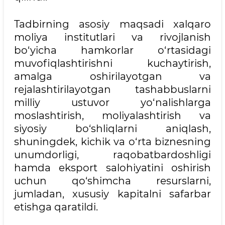
Tadbirning asosiy maqsadi xalqaro
moliya institutlari va rivojlanish
bo‘yicha hamkorlar o‘rtasidagi
muvofiqlashtirishni kuchaytirish,
amalga oshirilayotgan va
rejalashtirilayotgan tashabbuslarni
milliy ustuvor yo‘nalishlarga
moslashtirish, moliyalashtirish va
siyosiy bo‘shliqlarni aniqlash,
shuningdek, kichik va o‘rta biznesning
unumdorligi, raqobatbardoshligi
hamda eksport salohiyatini oshirish
uchun qo‘shimcha resurslarni,
jumladan, xususiy kapitalni safarbar
etishga qaratildi.