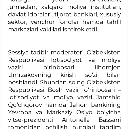
jumladan, xalqaro moliya institutlari,
davlat idoralari, tijorat banklari, xususiy
sektor, venchur fondlar hamda tahlil
markazlari vakillari ishtirok etdi.
Sessiya tadbir moderatori, O‘zbekiston
Respublikasi Iqtisodiyot va moliya
vaziri o‘rinbosari Ilhomjon
Umrzakovning kirish so‘zi bilan
boshlandi. Shundan so‘ng O‘zbekiston
Respublikasi Bosh vaziri o‘rinbosari –
Iqtisodiyot va moliya vaziri Jamshid
Qo‘chqorov hamda Jahon bankining
Yevropa va Markaziy Osiyo bo‘yicha
vitse-prezidenti Antonella Bassani
tomonidan ochilish nutqlari taqdim