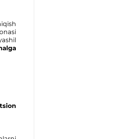
hiqish
onasi
yashil
alga
tsion
larni