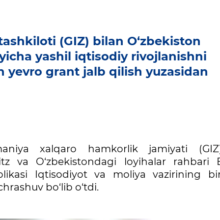
shkiloti (GIZ) bilan O‘zbekiston
icha yashil iqtisodiy rivojlanishni
n yevro grant jalb qilish yuzasidan
aniya xalqaro hamkorlik jamiyati (GIZ
tz va O‘zbekistondagi loyihalar rahbari 
kasi Iqtisodiyot va moliya vazirining bir
hrashuv bo‘lib o‘tdi.