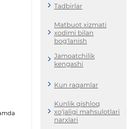
Tadbirlar
Matbuot xizmati
xodimi bilan
bogʼlanish
Jamoatchilik
kengashi
Kun raqamlar
Kunlik qishloq
xo'jaligi mahsulotlari
 hamda
narxlari