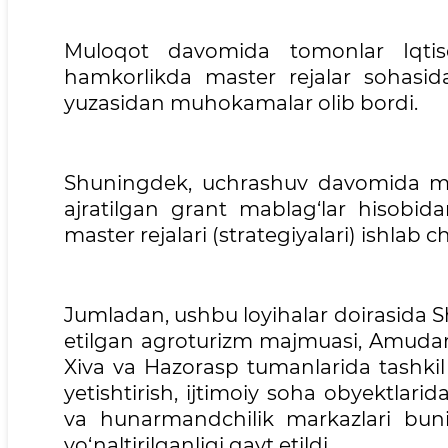
Muloqot davomida tomonlar Iqtis
hamkorlikda master rejalar sohasida
yuzasidan muhokamalar olib bordi.
Shuningdek, uchrashuv davomida ma
ajratilgan grant mablag‘lar hisobi
master rejalari (strategiyalari) ishlab ch
Jumladan, ushbu loyihalar doirasida 
etilgan agroturizm majmuasi, Amudary
Xiva va Hazorasp tumanlarida tashkil 
yetishtirish, ijtimoiy soha obyektlarid
va hunarmandchilik markazlari b
yo‘naltirilganligi qayt etildi.