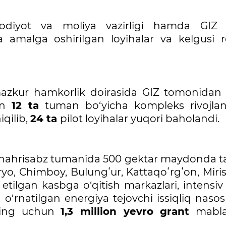
odiyot va moliya vazirligi hamda GIZ 
 amalga oshirilgan loyihalar va kelgusi re
zkur hamkorlik doirasida GIZ tomonidan 
dan
12 ta
tuman bo‘yicha kompleks rivojlant
iqilib,
24 ta
pilot loyihalar yuqori baholandi.
Shahrisabz tumanida 500 gektar maydonda ta
o, Chimboy, Bulungʻur, Kattaqoʻrgʻon, Miris
etilgan kasbga o‘qitish markazlari, intensiv
a o‘rnatilgan energiya tejovchi issiqliq nasosl
uning uchun
1,3 million yevro grant
mablag