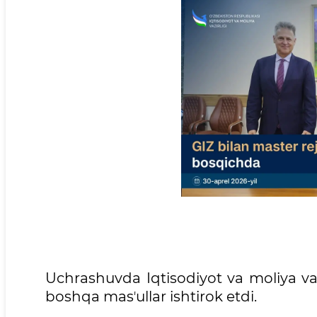
Uchrashuvda Iqtisodiyot va moliya vaz
boshqa masʼullar ishtirok etdi.