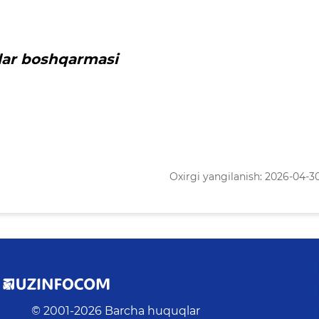
lar boshqarmasi
Oxirgi yangilanish: 2026-04-30 
© 2001-
2026
Barcha huquqlar