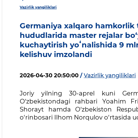
Vazirlik yangiliklari
Germaniya xalqaro hamkorlik ta
hududlarida master rejalar bo‘y
kuchaytirish yoʻnalishida 9 ml
kelishuv imzolandi
2026-04-30 20:50:00
/
Vazirlik yangiliklari
Joriy yilning 30-aprel kuni Germ
O‘zbekistondagi rahbari Yoahim Fri
Shorayt hamda O‘zbekiston Respubli
o‘rinbosari Ilhom Norqulov o‘rtasida uc