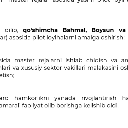
b qilib,
qo‘shimcha Bahmal, Boysun va
ar) asosida pilot loyihalarni amalga oshirish;
asida master rejalarni ishlab chiqish va a
lari va xususiy sektor vakillari malakasini os
etish;
ro hamkorlikni yanada rivojlantirish 
marali faoliyat olib borishga kelishib oldi.