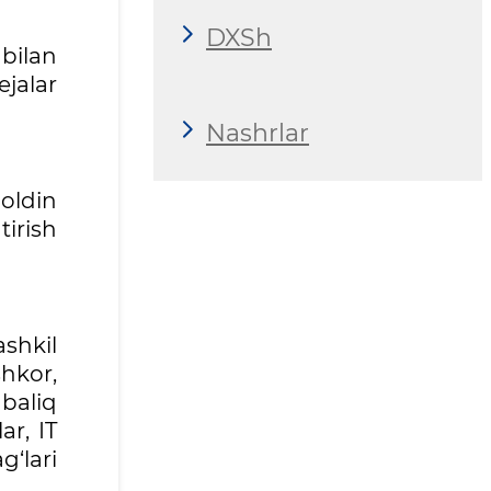
DXSh
bilan
jalar
Nashrlar
oldin
irish
shkil
hkor,
 baliq
ar, IT
‘lari