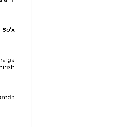
 So‘x
malga
hirish
hamda