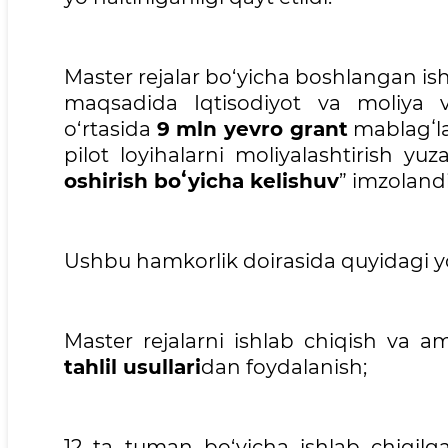
Master rejalar bo‘yicha boshlangan ish
maqsadida Iqtisodiyot va moliya va
o‘rtasida
9 mln yevro grant
mablagʻlar
pilot loyihalarni moliyalashtirish yu
oshirish boʻyicha kelishuv
” imzolandi
Ushbu hamkorlik doirasida quyidagi yo‘
Master rejalarni ishlab chiqish va 
tahlil usullari
dan foydalanish;
12 ta tuman bo‘yicha ishlab chiqilga