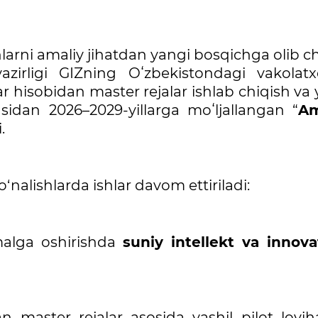
larni amaliy jihatdan yangi bosqichga olib c
zirligi GIZning Oʻzbekistondagi vakolatx
 hisobidan master rejalar ishlab chiqish va 
zasidan 2026–2029-yillarga moʻljallangan “
Am
.
nalishlarda ishlar davom ettiriladi:
amalga oshirishda
suniy intellekt va innova
n master rejalar asosida yashil pilot loyiha