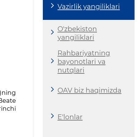
Vazirlik yangiliklari
O'zbekiston
yangiliklari
Rahbariyatning
bayonotlari va
nutqlari
OAV biz haqimizda
)ning
Beate
inchi
E'lonlar