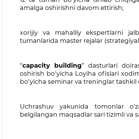
amalga oshirishni davom ettirish;
xorijiy va mahalliy ekspertlarni jal
tumanlarida master rejalar (strategiyal
“
capacity building
” dasturlari doir
oshirish bo‘yicha Loyiha ofislari xodim
bo‘yicha seminar va treninglar tashkil 
Uchrashuv yakunida tomonlar o‘za
belgilangan maqsadlar sari tizimli va sa