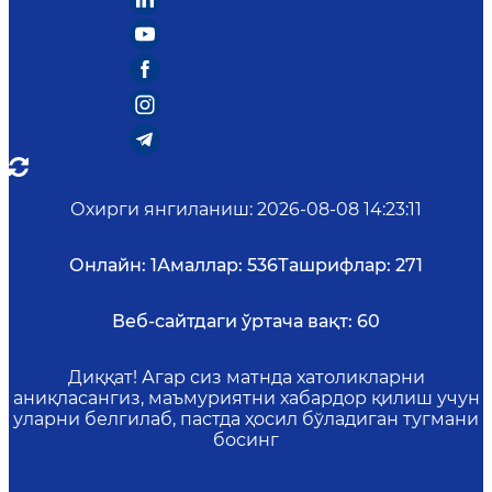
Охирги янгиланиш
:
2026-08-08 14:23:11
Онлайн:
1
Амаллар:
536
Ташрифлар:
271
Веб-сайтдаги ўртача вақт:
60
Диққат! Агар сиз матнда хатоликларни
аниқласангиз, маъмуриятни хабардор қилиш учун
уларни белгилаб, пастда ҳосил бўладиган тугмани
босинг