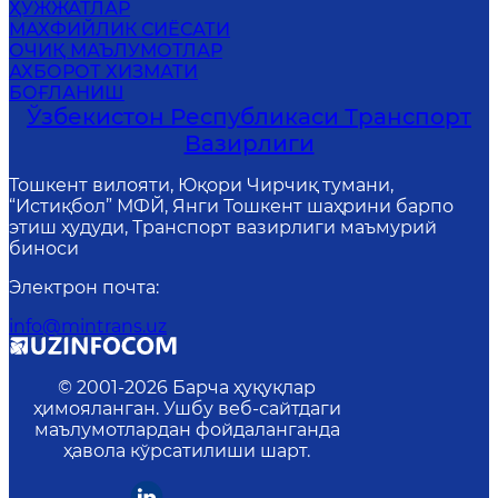
ҲУЖЖАТЛАР
MАХФИЙЛИК СИЁСАТИ
ОЧИҚ МАЪЛУМОТЛАР
АХБОРОТ ХИЗМАТИ
БОҒЛАНИШ
Ўзбекистон Республикаси Транспорт
Вазирлиги
Тошкент вилояти, Юқори Чирчиқ тумани,
“Истиқбол” МФЙ, Янги Тошкент шаҳрини барпо
этиш ҳудуди, Транспорт вазирлиги маъмурий
биноси
Электрон почта
:
info@mintrans.uz
© 2001-
2026
Барча ҳуқуқлар
ҳимояланган. Ушбу веб-сайтдаги
маълумотлардан фойдаланганда
ҳавола кўрсатилиши шарт.