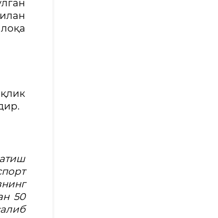
ўлган
билан
лоқа
иқлик
дир.
атиш
порт
знинг
ан 50
салиб