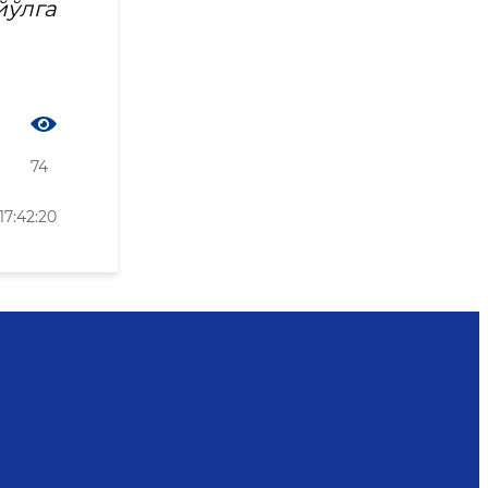
ўлга
74
7:42:20