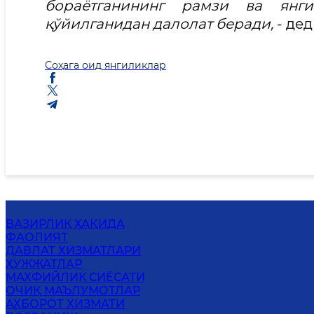
бораётганининг рамзи ва янг
қўйилганидан далолат беради,
- де
Соҳага оид янгиликлар
ВАЗИРЛИК ҲАҚИДА
ФАОЛИЯТ
ДАВЛАТ ХИЗМАТЛАРИ
ҲУЖЖАТЛАР
MАХФИЙЛИК СИЁСАТИ
ОЧИҚ МАЪЛУМОТЛАР
АХБОРОТ ХИЗМАТИ