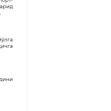
порт-
харид
.
ўлга
қичга
здини