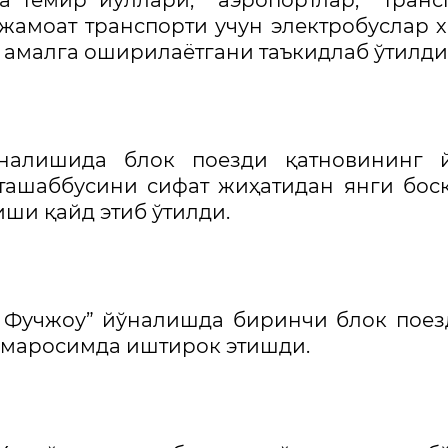
ва темир йўллари, аэропортлар, транс
жамоат транспорти учун электробуслар 
амалга оширилаётгани таъкидлаб ўтилди
ўналишида блок поезди қатновининг й
ташаббусини сифат жиҳатидан янги бос
ши қайд этиб ўтилди.
– Фучжоу” йўналишда биринчи блок пое
 маросимда иштирок этишди.