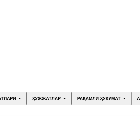
АТЛАРИ
ҲУЖЖАТЛАР
РАҚАМЛИ ҲУКУМАТ
А