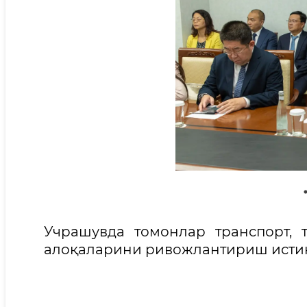
Учрашувда томонлар транспорт, 
алоқаларини ривожлантириш исти