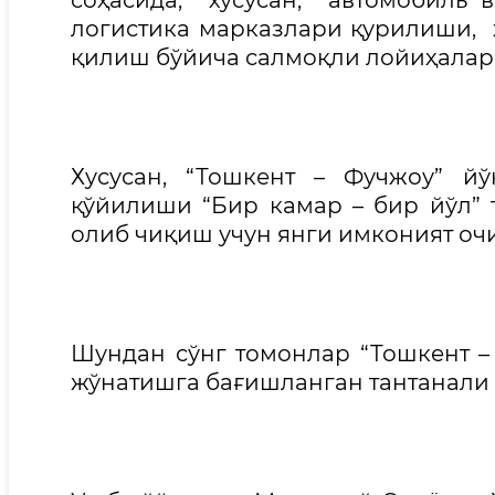
соҳасида, хусусан, автомобиль 
логистика марказлари қурилиши, 
қилиш бўйича салмоқли лойиҳалар 
Хусусан, “Тошкент – Фучжоу” й
қўйилиши “Бир камар – бир йўл” 
олиб чиқиш учун янги имконият очи
Шундан сўнг томонлар “Тошкент 
жўнатишга бағишланган тантанали