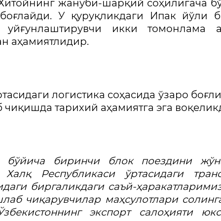
Хитойнинг жануби-шарқий соҳилигача б
боғлайди. У қуруқликдаги Ипак йўли 
 уйғунлаштирувчи икки томонлама а
н аҳамиятлидир.
ртасидаги логистика соҳасида ўзаро боғл
 чиқишда тарихий аҳамиятга эга воқелик
и бўйича биринчи блок поездини жўн
Халқ Республикаси ўртасидаги транс
даги биргаликдаги саъй-ҳаракатларими
шлаб чиқарувчилар маҳсулотлари солинг
Ўзбекистоннинг экспорт салоҳияти юк