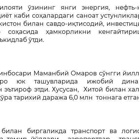
ояти ўзининг янги энергия, нефть-к
диёт каби соҳалардаги саноат устунликл
кистон билан савдо-иқтисодий, инвестиц
р соҳасида ҳамкорликни кенгайтири
ъкидлаб ўтди.
ринбосари Маманбий Омаров сўнгги йил
заро юк ташувларида ижобий дина
 эътироф этди. Хусусан, Хитой билан ха
ўра тарихий даража 6,0 млн тоннага етган
 билан биргаликда транспорт ва логи