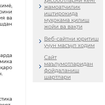
ҳисоботларни кенг
имё,
жамоатчилик
арини
иштирокида
ия ва
муҳокама қилиш
шдан
жойи ва вақти
Веб-сайтни юритиш
учун масъул ходим
ларда
Сайт
мика
маълумотларидан
лқаро
фойдаланиш
.
шартлари
стика