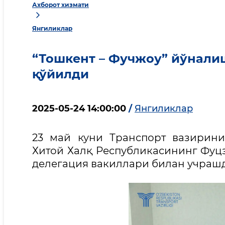
Ахборот хизмати
Янгиликлар
“Тошкент – Фучжоу” йўнали
қўйилди
2025-05-24 14:00:00
/
Янгиликлар
23 май куни Транспорт вазирин
Хитой Халқ Республикасининг Фуц
делегация вакиллари билан учрашд