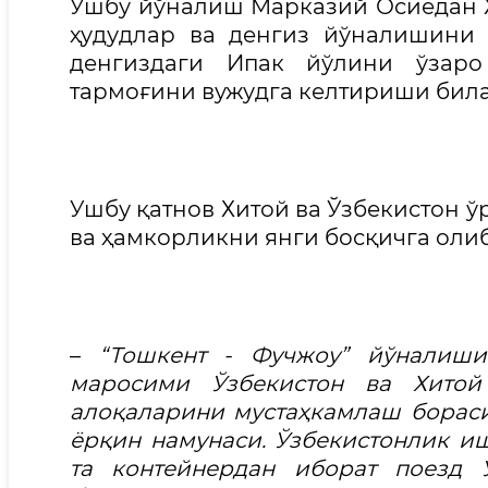
Ушбу йўналиш Марказий Осиёдан 
ҳудудлар ва денгиз йўналишини 
денгиздаги Ипак йўлини ўзаро
тармоғини вужудга келтириши била
Ушбу қатнов Хитой ва Ўзбекистон ў
ва ҳамкорликни янги босқичга олиб
–
“Тошкент - Фучжоу” йўналиш
маросими Ўзбекистон ва Хитой 
алоқаларини мустаҳкамлаш бораси
ёрқин намунаси. Ўзбекистонлик и
та контейнердан иборат поезд 