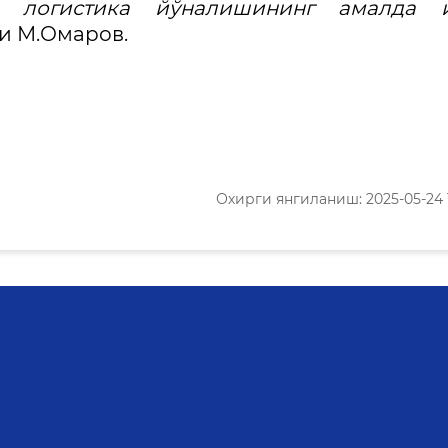
и логистика йўналишининг амалда й
ди М.Омаров.
Охирги янгиланиш: 2025-05-24 1