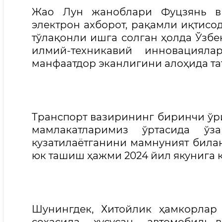
Жао Лун жаноблари Фуцзянь вил
электрон ахборот, рақамли иқтисо
тўлақонли ишга солган ҳолда Ўзбе
илмий-техникавий инновацияла
манфаатдор эканлигини алоҳида та
Транспорт вазирининг биринчи ў
мамлакатларимиз ўртасида ў
кузатилаётганини мамнуният билан
юк ташиш ҳажми 2024 йил якунига к
Шунингдек, Хитойлик ҳамкорлар