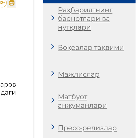
12
+
Раҳбариятнинг
баёнотлари ва
нутқлари
Воқеалар тақвими
Мажлислар
аров
идаги
Матбуот
анжуманлари
Пресс-релизлар