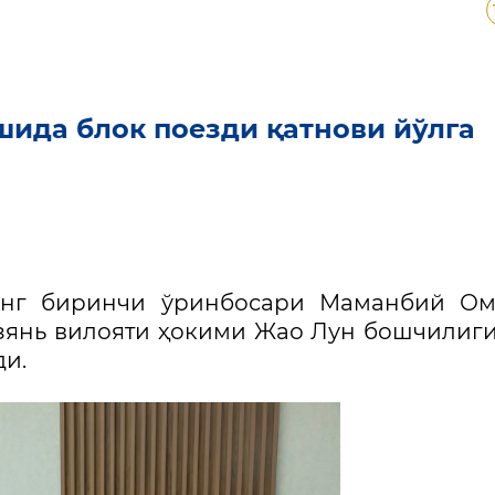
шида блок поезди қатнови йўлга
инг биринчи ўринбосари Маманбий Ом
зянь вилояти ҳокими Жао Лун бошчилиг
и.