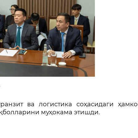
транзит ва логистика соҳасидаги ҳамк
қболларини муҳокама этишди.