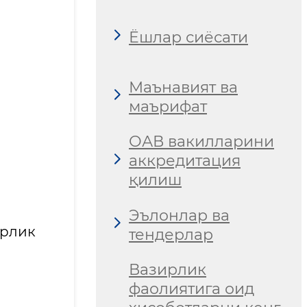
Ёшлар сиёсати
Маънавият ва
маърифат
ОАВ вакилларини
аккредитация
қилиш
Эълонлар ва
орлик
тендерлар
Вазирлик
фаолиятига оид