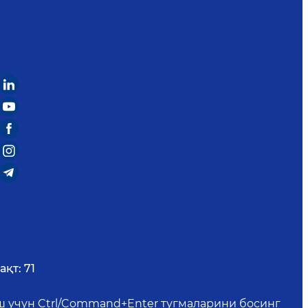
ақт:
71
иш учун Ctrl/Command+Enter тугмаларини босинг