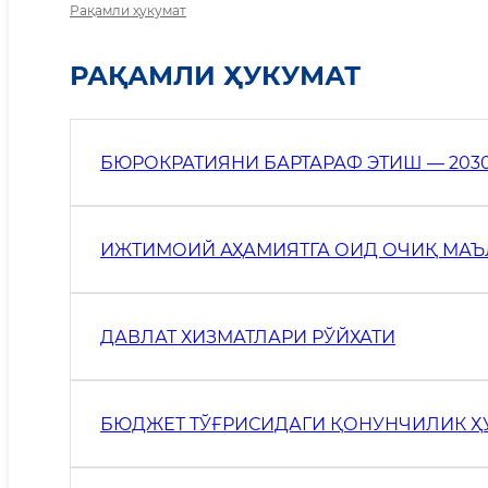
Рақамли ҳукумат
РАҚАМЛИ ҲУКУМАТ
БЮРОКРАТИЯНИ БАРТАРАФ ЭТИШ — 203
ИЖТИМОИЙ АҲАМИЯТГА ОИД ОЧИҚ МА
ДАВЛАТ ХИЗМАТЛАРИ РЎЙХАТИ
БЮДЖЕТ ТЎҒРИСИДАГИ ҚОНУНЧИЛИК 