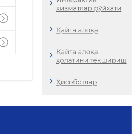
хизматлар рўйхати
Қайта алоқа
Қайта алоқа
ҳолатини текшириш
Ҳисоботлар