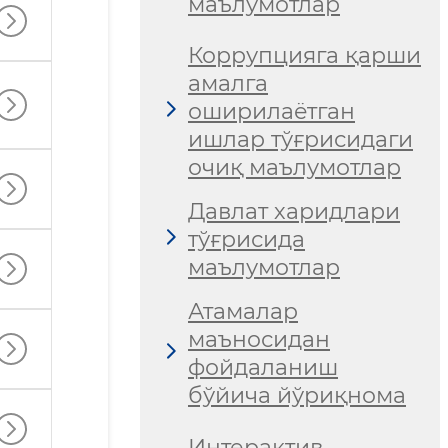
маълумотлар
Коррупцияга қарши
амалга
оширилаётган
ишлар тўғрисидаги
очиқ маълумотлар
Давлат харидлари
тўғрисида
маълумотлар
Атамалар
маъносидан
фойдаланиш
бўйича йўриқнома
Интерактив