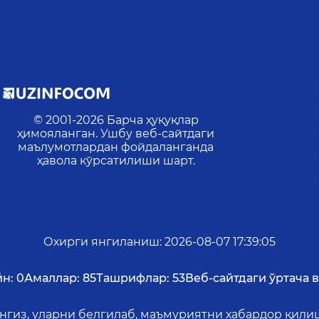
© 2001-
2026
Барча ҳуқуқлар
ҳимояланган. Ушбу веб-сайтдаги
маълумотлардан фойдаланганда
ҳавола кўрсатилиши шарт.
Охирги янгиланиш
:
2026-08-07 17:39:05
н:
0
Амаллар:
85
Ташрифлар:
53
Веб-сайтдаги ўртача в
ангиз, уларни белгилаб, маъмуриятни хабардор қил