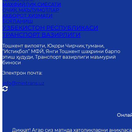
MАХФИЙЛИК СИЁСАТИ
ОЧИҚ МАЪЛУМОТЛАР
АХБОРОТ ХИЗМАТИ
БОҒЛАНИШ
ЎЗБЕКИСТОН РЕСПУБЛИКАСИ
ТРАНСПОРТ ВАЗИРЛИГИ
Тошкент вилояти, Юқори Чирчиқ тумани,
“Истиқбол” МФЙ, Янги Тошкент шаҳрини барпо
этиш ҳудуди, Транспорт вазирлиги маъмурий
биноси
Электрон почта
:
info@mintrans.uz
Онлай
Диққат! Агар сиз матнда хатоликларни аниқлас