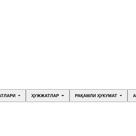
АТЛАРИ
ҲУЖЖАТЛАР
РАҚАМЛИ ҲУКУМАТ
А