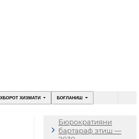
ХБОРОТ ХИЗМАТИ
БОҒЛАНИШ
Бюрократияни
бартараф этиш —