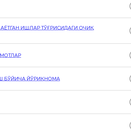
АЁТГАН ИШЛАР ТЎҒРИСИДАГИ ОЧИҚ
УМОТЛАР
Ш БЎЙИЧА ЙЎРИҚНОМА