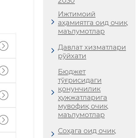
2030
Ижтимоий
аҳамиятга оид очиқ
маълумотлар
Давлат хизматлари
рўйхати
Бюджет
тўғрисидаги
қонунчилик
ҳужжатларига
мувофиқ очиқ
маълумотлар
Соҳага оид очиқ