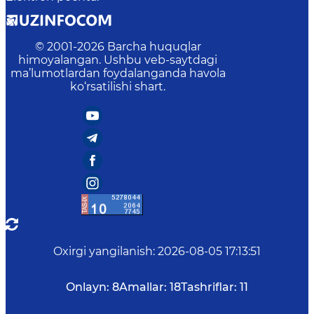
© 2001-
2026
Barcha huquqlar
himoyalangan. Ushbu veb-saytdagi
ma’lumotlardan foydalanganda havola
ko‘rsatilishi shart.
Oxirgi yangilanish
:
2026-08-05 17:13:51
Onlayn:
8
Amallar:
18
Tashriflar:
11