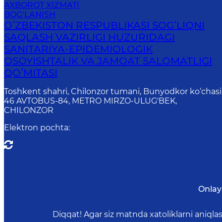
AXBOROT XIZMATI
BOG‘LANISH
OʻZBEKISTON RESPUBLIKASI SOGʻLIQNI
SAQLASH VAZIRLIGI HUZURIDAGI
SANITARIYA-EPIDEMIOLOGIK
OSOYISHTALIK VA JAMOAT SALOMATLIGI
QOʻMITASI
Toshkent shahri, Chilonzor tumani, Bunyodkor ko‘chasi
46 AVTOBUS-84, METRO MIRZO-ULUG'BEK,
CHILONZOR
Elektron pochta
:
Onlay
Diqqat! Agar siz matnda xatoliklarni aniql