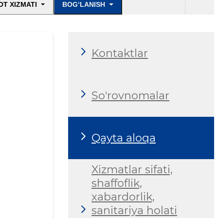
T XIZMATI
BOG‘LANISH
Kontaktlar
So'rovnomalar
Qayta aloqa
Xizmatlar sifati,
shaffoflik,
xabardorlik,
sanitariya holati