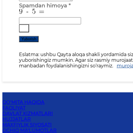
Spamdan himoya
*
Yuborish
Eslatma: ushbu Qayta aloqa shakli yordamida siz 
yuborishingiz mumkin. Agar siz rasmiy murojaat,
manbadan foydalanishingizni so‘raymiz.
muroja
QO‘MITA HAQIDA
FAOLIYAT
DAVLAT XIZMATLARI
HUJJATLAR
MAXFIYLIK SIYOSATI
OCHIQ MA'LUMOTLAR