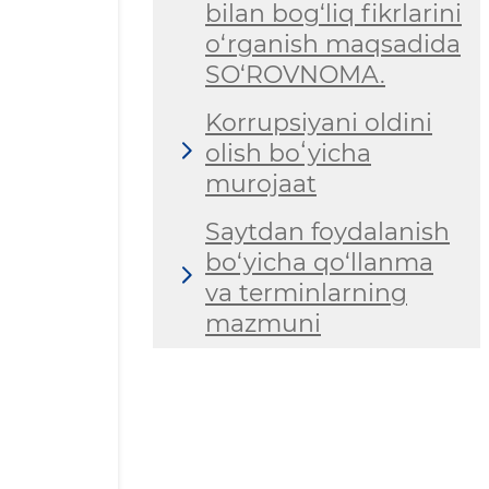
bilan bog‘liq fikrlarini
o‘rganish maqsadida
SO‘ROVNOMA.
Korrupsiyani oldini
olish boʻyicha
murojaat
Saytdan foydalanish
bo‘yicha qo‘llanma
va terminlarning
mazmuni