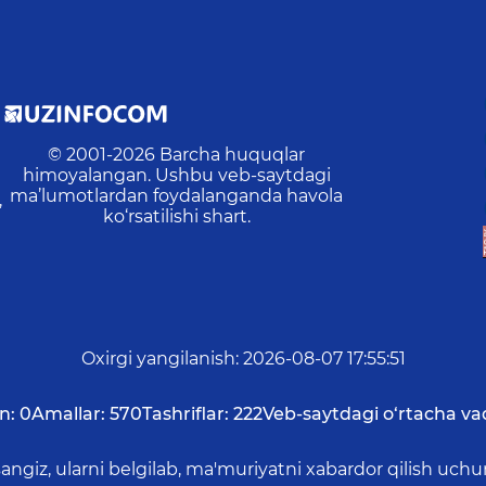
© 2001-
2026
Barcha huquqlar
himoyalangan. Ushbu veb-saytdagi
ma’lumotlardan foydalanganda havola
,
ko‘rsatilishi shart.
Oxirgi yangilanish
:
2026-08-07 17:55:51
n:
0
Amallar:
570
Tashriflar:
222
Veb-saytdagi o‘rtacha va
asangiz, ularni belgilab, ma'muriyatni xabardor qilish 