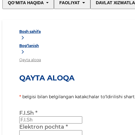
QO‘MITA HAQIDA
FAOLIYAT
DAVLAT XIZMATLA
Bosh sahifa
Bog‘lanish
Qayta aloqa
QAYTA ALOQA
*
belgisi bilan belgilangan katakchalar to‘ldirilishi shart
F.I.Sh
*
Elektron pochta
*