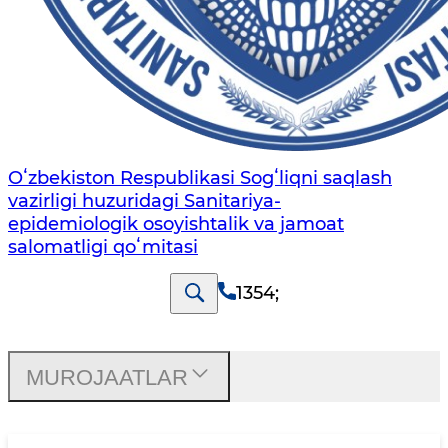
Oʻzbekiston Respublikasi Sogʻliqni saqlash
vazirligi huzuridagi Sanitariya-
epidemiologik osoyishtalik va jamoat
salomatligi qoʻmitasi
1354
;
MUROJAATLAR