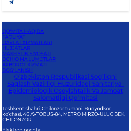
QO‘MITA HAQIDA
FAOLIYAT
DAVLAT XIZMATLARI
HUJJATLAR
MAXFIYLIK SIYOSATI
OCHIQ MA'LUMOTLAR
AXBOROT XIZMATI
BOG‘LANISH
Oʻzbekiston Respublikasi Sogʻliqni
Saqlash Vazirligi Huzuridagi Sanitariya-
Epidemiologik Osoyishtalik Va Jamoat
Salomatligi Qoʻmitasi
Toshkent shahri, Chilonzor tumani, Bunyodkor
ko‘chasi, 46 AVTOBUS-84, METRO MIRZO-ULUG'BEK,
CHILONZOR
Elektron pochta
: