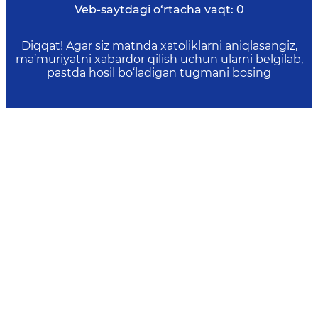
Veb-saytdagi o‘rtacha vaqt:
0
Diqqat! Agar siz matnda xatoliklarni aniqlasangiz,
ma’muriyatni xabardor qilish uchun ularni belgilab,
pastda hosil bo‘ladigan tugmani bosing