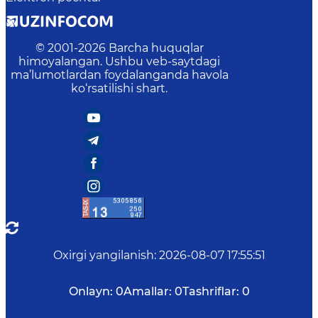
© 2001-
2026
Barcha huquqlar
himoyalangan. Ushbu veb-saytdagi
ma’lumotlardan foydalanganda havola
ko‘rsatilishi shart.
Oxirgi yangilanish
:
2026-08-07 17:55:51
Onlayn:
0
Amallar:
0
Tashriflar:
0