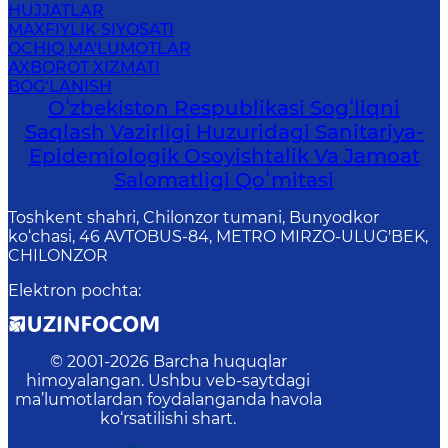
HUJJATLAR
MAXFIYLIK SIYOSATI
OCHIQ MA'LUMOTLAR
AXBOROT XIZMATI
BOG‘LANISH
Oʻzbekiston Respublikasi Sogʻliqni
Saqlash Vazirligi Huzuridagi Sanitariya-
Epidemiologik Osoyishtalik Va Jamoat
Salomatligi Qoʻmitasi
Toshkent shahri, Chilonzor tumani, Bunyodkor
ko‘chasi, 46 AVTOBUS-84, METRO MIRZO-ULUG'BEK,
CHILONZOR
Elektron pochta
:
© 2001-
2026
Barcha huquqlar
himoyalangan. Ushbu veb-saytdagi
ma’lumotlardan foydalanganda havola
ko‘rsatilishi shart.