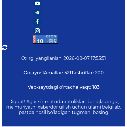
Oxirgi yangilanish
:
2026-08-07 17:55:51
Onlayn:
1
Amallar:
521
Tashriflar:
200
Veb-saytdagi o‘rtacha vaqt:
183
Diqqat! Agar siz matnda xatoliklarni aniqlasangiz,
ma’muriyatni xabardor qilish uchun ularni belgilab,
pastda hosil bo‘ladigan tugmani bosing