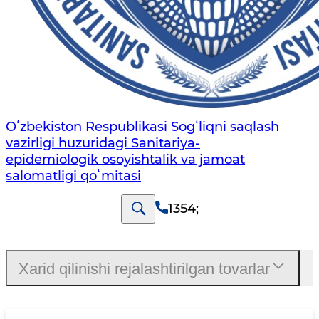
Oʻzbekiston Respublikasi Sogʻliqni saqlash
vazirligi huzuridagi Sanitariya-
epidemiologik osoyishtalik va jamoat
salomatligi qoʻmitasi
1354
;
Xarid qilinishi rejalashtirilgan tovarlar