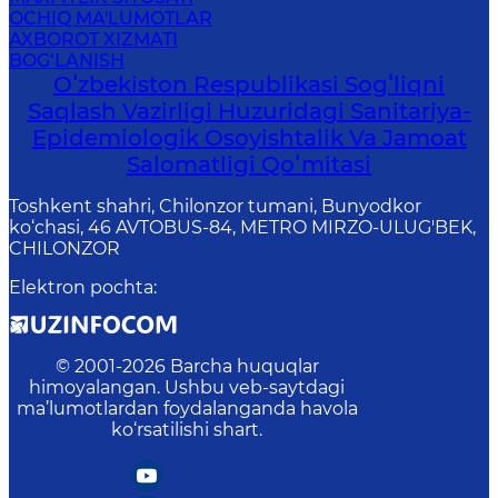
OCHIQ MA'LUMOTLAR
AXBOROT XIZMATI
BOG‘LANISH
Oʻzbekiston Respublikasi Sogʻliqni
Saqlash Vazirligi Huzuridagi Sanitariya-
Epidemiologik Osoyishtalik Va Jamoat
Salomatligi Qoʻmitasi
Toshkent shahri, Chilonzor tumani, Bunyodkor
ko‘chasi, 46 AVTOBUS-84, METRO MIRZO-ULUG'BEK,
CHILONZOR
Elektron pochta
:
© 2001-
2026
Barcha huquqlar
himoyalangan. Ushbu veb-saytdagi
ma’lumotlardan foydalanganda havola
ko‘rsatilishi shart.