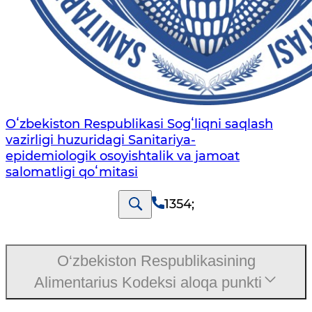
Oʻzbekiston Respublikasi Sogʻliqni saqlash
vazirligi huzuridagi Sanitariya-
epidemiologik osoyishtalik va jamoat
salomatligi qoʻmitasi
1354
;
O‘zbekiston Respublikasining
Alimentarius Kodeksi aloqa punkti