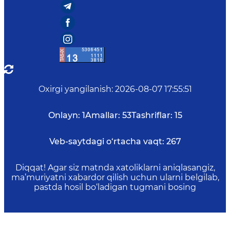
Oxirgi yangilanish
:
2026-08-07 17:55:51
Onlayn:
1
Amallar:
53
Tashriflar:
15
Veb-saytdagi o‘rtacha vaqt:
267
Diqqat! Agar siz matnda xatoliklarni aniqlasangiz,
ma’muriyatni xabardor qilish uchun ularni belgilab,
pastda hosil bo‘ladigan tugmani bosing