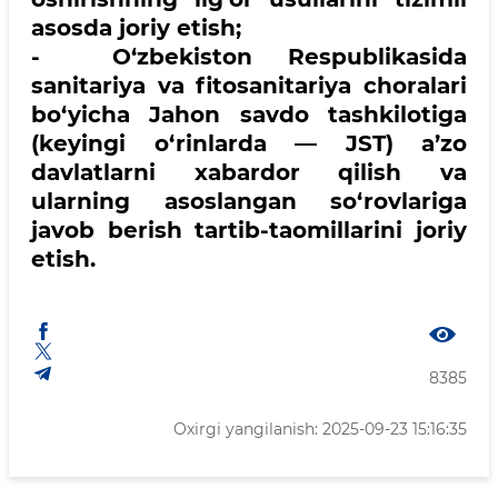
asosda joriy etish;
- O‘zbekiston Respublikasida
sanitariya va fitosanitariya choralari
bo‘yicha Jahon savdo tashkilotiga
(keyingi o‘rinlarda — JST) a’zo
davlatlarni xabardor qilish va
ularning asoslangan so‘rovlariga
javob berish tartib-taomillarini joriy
etish.
8385
Oxirgi yangilanish: 2025-09-23 15:16:35