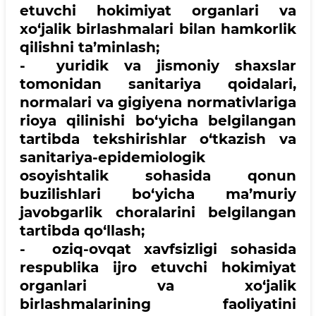
etuvchi hokimiyat organlari va
xo‘jalik birlashmalari bilan hamkorlik
qilishni ta’minlash;
- yuridik va jismoniy shaxslar
tomonidan sanitariya qoidalari,
normalari va gigiyena normativlariga
rioya qilinishi bo‘yicha belgilangan
tartibda tekshirishlar o‘tkazish va
sanitariya-epidemiologik
osoyishtalik sohasida qonun
buzilishlari bo‘yicha ma’muriy
javobgarlik choralarini belgilangan
tartibda qo‘llash;
- oziq-ovqat xavfsizligi sohasida
respublika ijro etuvchi hokimiyat
organlari va xo‘jalik
birlashmalarining faoliyatini