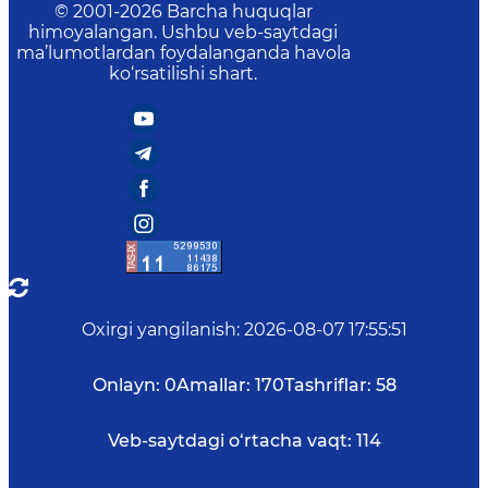
© 2001-
2026
Barcha huquqlar
himoyalangan. Ushbu veb-saytdagi
ma’lumotlardan foydalanganda havola
ko‘rsatilishi shart.
Oxirgi yangilanish
:
2026-08-07 17:55:51
Onlayn:
0
Amallar:
170
Tashriflar:
58
Veb-saytdagi o‘rtacha vaqt:
114