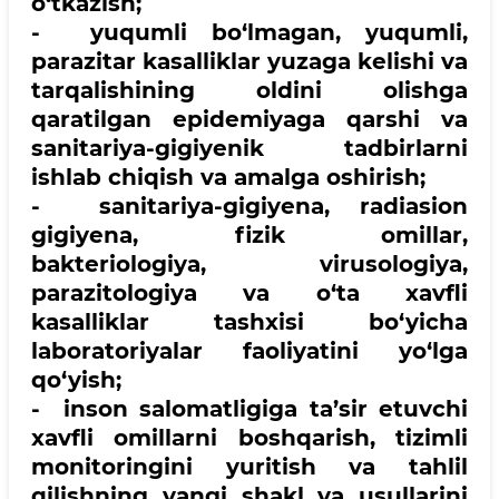
o‘tkazish;
- yuqumli bo‘lmagan, yuqumli,
parazitar kasalliklar yuzaga kelishi va
tarqalishining oldini olishga
qaratilgan epidemiyaga qarshi va
sanitariya-gigiyenik tadbirlarni
ishlab chiqish va amalga oshirish;
- sanitariya-gigiyena, radiasion
gigiyena, fizik omillar,
bakteriologiya, virusologiya,
parazitologiya va o‘ta xavfli
kasalliklar tashxisi bo‘yicha
laboratoriyalar faoliyatini yo‘lga
qo‘yish;
- inson salomatligiga ta’sir etuvchi
xavfli omillarni boshqarish, tizimli
monitoringini yuritish va tahlil
qilishning yangi shakl va usullarini