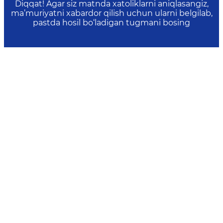
Diqqat! Agar siz matnda xatoliklarni aniqlasangiz,
ma’muriyatni xabardor qilish uchun ularni belgilab,
pastda hosil bo‘ladigan tugmani bosing