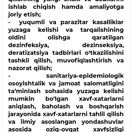
ishlab chiqish hamda amaliyotga
joriy etish;
- yuqumli va parazitar kasalliklar
yuzaga kelishi va tarqalishining
oldini olishga qaratilgan
dezinfeksiya, dezinseksiya,
deratizatsiya tadbirlari o‘tkazilishini
tashkil qilish, muvofiqlashtirish va
nazorat qilish;
- sanitariya-epidemiologik
osoyishtalik va jamoat salomatligini
ta’minlash sohasida yuzaga kelishi
mumkin bo‘lgan xavf-xatarlarni
aniqlash, baholash va boshqarish
jarayonida xavf-xatarlarni tahlil qilish
va ilmiy asoslangan yondashuvlar
asosida oziq-ovqat xavfsizligi