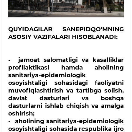
QUYIDAGILAR SANEPIDQO‘MNING
ASOSIY VAZIFALARI HISOBLANADI:
- jamoat salomatligi va kasalliklar
profilaktikasi hamda aholining
sanitariya-epidemiologik
osoyishtaligi sohasidagi faoliyatni
muvofiqlashtirish va tartibga solish,
davlat dasturlari va boshqa
dasturlarni ishlab chiqish va amalga
oshirish;
- aholining sanitariya-epidemiologik
osoyishtaligi sohasida respublika ijro