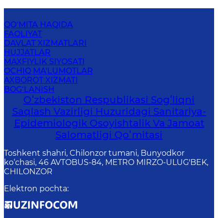
QO‘MITA HAQIDA
FAOLIYAT
DAVLAT XIZMATLARI
HUJJATLAR
MAXFIYLIK SIYOSATI
OCHIQ MA'LUMOTLAR
AXBOROT XIZMATI
BOG‘LANISH
Oʻzbekiston Respublikasi Sogʻliqni
Saqlash Vazirligi Huzuridagi Sanitariya-
Epidemiologik Osoyishtalik Va Jamoat
Salomatligi Qoʻmitasi
Toshkent shahri, Chilonzor tumani, Bunyodkor
ko‘chasi, 46 AVTOBUS-84, METRO MIRZO-ULUG'BEK,
CHILONZOR
Elektron pochta
: