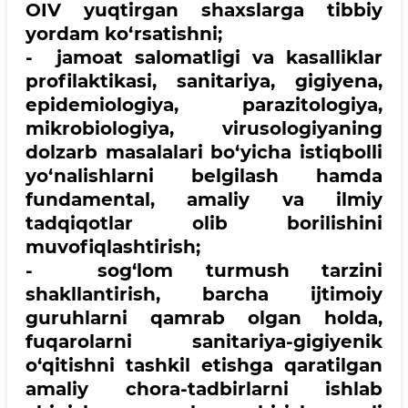
OIV yuqtirgan shaxslarga tibbiy
yordam ko‘rsatishni;
- jamoat salomatligi va kasalliklar
profilaktikasi, sanitariya, gigiyena,
epidemiologiya, parazitologiya,
mikrobiologiya, virusologiyaning
dolzarb masalalari bo‘yicha istiqbolli
yo‘nalishlarni belgilash hamda
fundamental, amaliy va ilmiy
tadqiqotlar olib borilishini
muvofiqlashtirish;
- sog‘lom turmush tarzini
shakllantirish, barcha ijtimoiy
guruhlarni qamrab olgan holda,
fuqarolarni sanitariya-gigiyenik
o‘qitishni tashkil etishga qaratilgan
amaliy chora-tadbirlarni ishlab