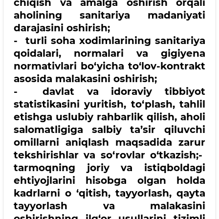
chiqish va amalga oshirish orqali
aholining sanitariya madaniyati
darajasini oshirish;
- turli soha xodimlarining sanitariya
qoidalari, normalari va gigiyena
normativlari bo‘yicha to‘lov-kontrakt
asosida malakasini oshirish;
- davlat va idoraviy tibbiyot
statistikasini yuritish, to‘plash, tahlil
etishga uslubiy rahbarlik qilish, aholi
salomatligiga salbiy ta’sir qiluvchi
omillarni aniqlash maqsadida zarur
tekshirishlar va so‘rovlar o‘tkazish;-
tarmoqning joriy va istiqboldagi
ehtiyojlarini hisobga olgan holda
kadrlarni o ‘qitish, tayyorlash, qayta
tayyorlash va malakasini
oshirishning ilg‘or usullarini tizimli