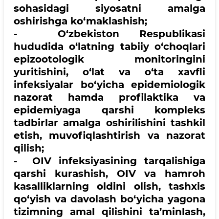
sohasidagi siyosatni amalga
oshirishga ko‘maklashish;
- O‘zbekiston Respublikasi
hududida o‘latning tabiiy o‘choqlari
epizootologik monitoringini
yuritishini, o‘lat va o‘ta xavfli
infeksiyalar bo‘yicha epidemiologik
nazorat hamda profilaktika va
epidemiyaga qarshi kompleks
tadbirlar amalga oshirilishini tashkil
etish, muvofiqlashtirish va nazorat
qilish;
- OIV infeksiyasining tarqalishiga
qarshi kurashish, OIV va hamroh
kasalliklarning oldini olish, tashxis
qo‘yish va davolash bo‘yicha yagona
tizimning amal qilishini ta’minlash,