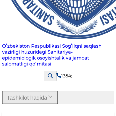
Oʻzbekiston Respublikasi Sogʻliqni saqlash
vazirligi huzuridagi Sanitariya-
epidemiologik osoyishtalik va jamoat
salomatligi qoʻmitasi
1354
;
Tashkilot haqida