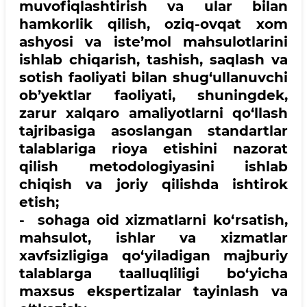
muvofiqlashtirish va ular bilan
hamkorlik qilish, oziq-ovqat xom
ashyosi va iste’mol mahsulotlarini
ishlab chiqarish, tashish, saqlash va
sotish faoliyati bilan shug‘ullanuvchi
ob’yektlar faoliyati, shuningdek,
zarur xalqaro amaliyotlarni qo‘llash
tajribasiga asoslangan standartlar
talablariga rioya etishini nazorat
qilish metodologiyasini ishlab
chiqish va joriy qilishda ishtirok
etish;
- sohaga oid xizmatlarni ko‘rsatish,
mahsulot, ishlar va xizmatlar
xavfsizligiga qo‘yiladigan majburiy
talablarga taalluqliligi bo‘yicha
maxsus ekspertizalar tayinlash va