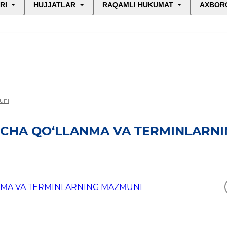
RI
HUJJATLAR
RAQAMLI HUKUMAT
AXBORO
uni
ICHA QO‘LLANMA VA TERMINLARN
NMA VA TERMINLARNING MAZMUNI