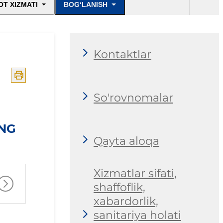
T XIZMATI
BOG‘LANISH
Kontaktlar
So'rovnomalar
ING
Qayta aloqa
Xizmatlar sifati,
shaffoflik,
xabardorlik,
sanitariya holati