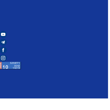
t:
37