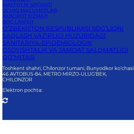
MAXFIYLIK SIYOSATI
OCHIQ MA'LUMOTLAR
AXBOROT XIZMATI
BOG‘LANISH
OʻZBEKISTON RESPUBLIKASI SOGʻLIQNI
SAQLASH VAZIRLIGI HUZURIDAGI
SANITARIYA-EPIDEMIOLOGIK
OSOYISHTALIK VA JAMOAT SALOMATLIGI
QOʻMITASI
Toshkent shahri, Chilonzor tumani, Bunyodkor ko‘chasi
46 AVTOBUS-84, METRO MIRZO-ULUG'BEK,
CHILONZOR
Elektron pochta
:
Onl