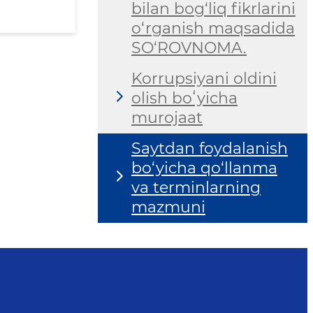
bilan bog‘liq fikrlarini
o‘rganish maqsadida
SO‘ROVNOMA.
Korrupsiyani oldini
olish boʻyicha
murojaat
Saytdan foydalanish
bo‘yicha qo‘llanma
va terminlarning
mazmuni