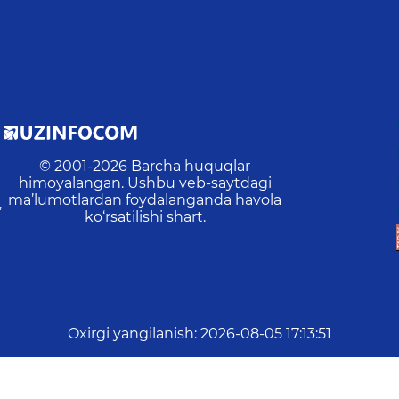
© 2001-
2026
Barcha huquqlar
himoyalangan. Ushbu veb-saytdagi
ma’lumotlardan foydalanganda havola
,
ko‘rsatilishi shart.
Oxirgi yangilanish
:
2026-08-05 17:13:51
ayn:
0
Amallar:
51
Tashriflar:
23
Veb-saytdagi o‘rtacha vaq