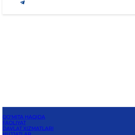
QO‘MITA HAQIDA
FAOLIYAT
DAVLAT XIZMATLARI
HUJJATLAR