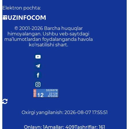
Elektron pochta
:
© 2001-
2026
Barcha huquqlar
himoyalangan. Ushbu veb-saytdagi
ma’lumotlardan foydalanganda havola
ko‘rsatilishi shart.
Oxirgi yangilanish
:
2026-08-07 17:55:51
Onlayn:
1
Amallar:
409
Tashriflar:
161