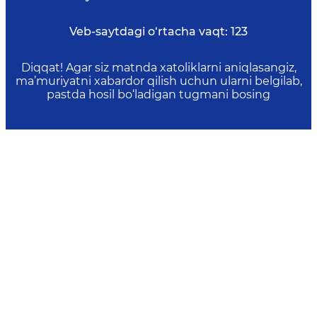
Veb-saytdagi o‘rtacha vaqt:
123
Diqqat! Agar siz matnda xatoliklarni aniqlasangiz,
ma’muriyatni xabardor qilish uchun ularni belgilab,
pastda hosil bo‘ladigan tugmani bosing