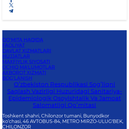
QO‘MITA HAQIDA
FAOLIYAT
DAVLAT XIZMATLARI
HUJJATLAR
MAXFIYLIK SIYOSATI
OCHIQ MA'LUMOTLAR
AXBOROT XIZMATI
BOG‘LANISH
Oʻzbekiston Respublikasi Sogʻliqni
Saqlash Vazirligi Huzuridagi Sanitariya-
Epidemiologik Osoyishtalik Va Jamoat
Salomatligi Qoʻmitasi
Toshkent shahri, Chilonzor tumani, Bunyodkor
ko‘chasi, 46 AVTOBUS-84, METRO MIRZO-ULUG'BEK,
CHILONZOR