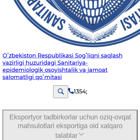
Oʻzbekiston Respublikasi Sogʻliqni saqlash
vazirligi huzuridagi Sanitariya-
epidemiologik osoyishtalik va jamoat
salomatligi qoʻmitasi
1354
;
Eksportyor tadbirkorlar uchun oziq-ovqat
mahsulotlari eksportiga oid xalqaro
talablar