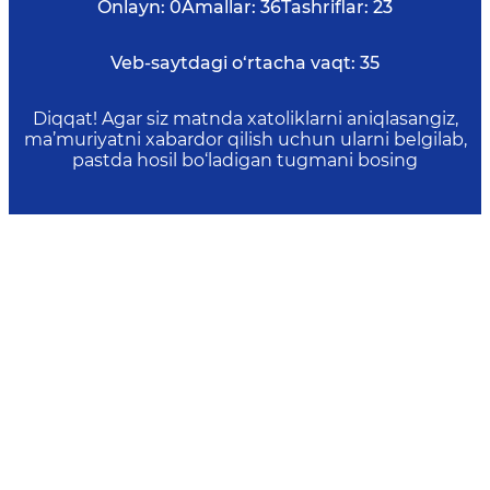
Onlayn:
0
Amallar:
36
Tashriflar:
23
Veb-saytdagi o‘rtacha vaqt:
35
Diqqat! Agar siz matnda xatoliklarni aniqlasangiz,
ma’muriyatni xabardor qilish uchun ularni belgilab,
pastda hosil bo‘ladigan tugmani bosing