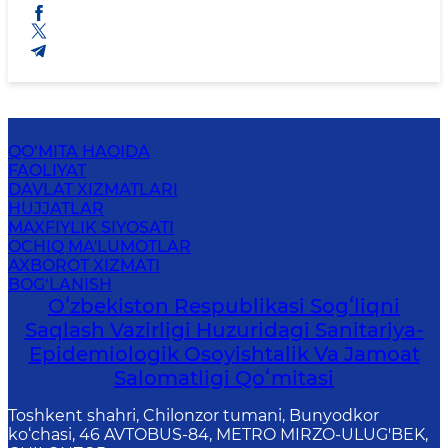
QO‘MITA HAQIDA
FAOLIYAT
DAVLAT XIZMATLARI
HUJJATLAR
MAXFIYLIK SIYOSATI
OCHIQ MA'LUMOTLAR
AXBOROT XIZMATI
BOG‘LANISH
Oʻzbekiston Respublikasi Sogʻliqni
Saqlash Vazirligi Huzuridagi Sanitariya-
Epidemiologik Osoyishtalik Va Jamoat
Salomatligi Qoʻmitasi
Toshkent shahri, Chilonzor tumani, Bunyodkor
ko‘chasi, 46 AVTOBUS-84, METRO MIRZO-ULUG'BEK,