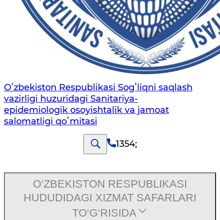
Oʻzbekiston Respublikasi Sogʻliqni saqlash
vazirligi huzuridagi Sanitariya-
epidemiologik osoyishtalik va jamoat
salomatligi qoʻmitasi
1354
;
O‘ZBEKISTON RESPUBLIKASI
HUDUDIDAGI XIZMAT SAFARLARI
TO‘G‘RISIDA