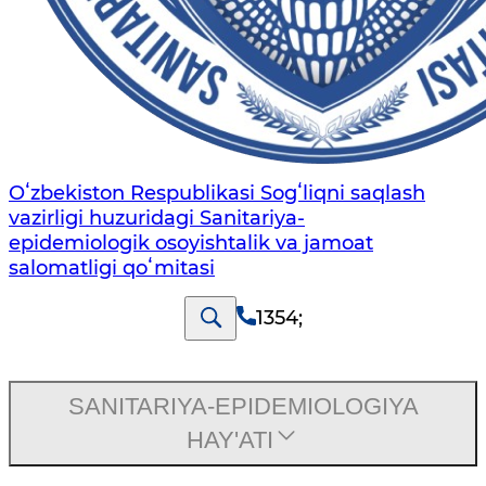
Oʻzbekiston Respublikasi Sogʻliqni saqlash
vazirligi huzuridagi Sanitariya-
epidemiologik osoyishtalik va jamoat
salomatligi qoʻmitasi
1354
;
SANITARIYA-EPIDEMIOLOGIYA
HAY'ATI