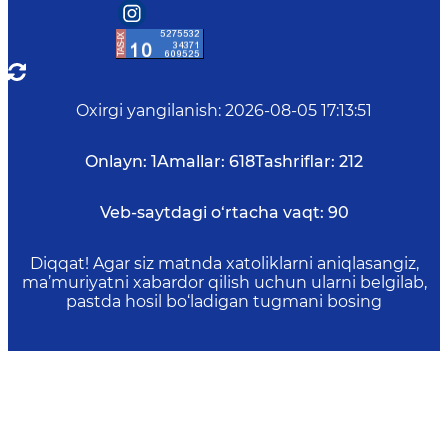
Oxirgi yangilanish
:
2026-08-05 17:13:51
Onlayn:
1
Amallar:
618
Tashriflar:
212
Veb-saytdagi o‘rtacha vaqt:
90
Diqqat! Agar siz matnda xatoliklarni aniqlasangiz,
ma’muriyatni xabardor qilish uchun ularni belgilab,
pastda hosil bo‘ladigan tugmani bosing