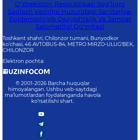
Oʻzbekiston Respublikasi Sogʻliqni
Saqlash Vazirligi Huzuridagi Sanitariya-
Epidemiologik Osoyishtalik Va Jamoat
Salomatligi Qoʻmitasi
Toshkent shahri, Chilonzor tumani, Bunyodkor
ko‘chasi, 46 AVTOBUS-84, METRO MIRZO-ULUG'BEK,
CHILONZOR
Elektron pochta
:
© 2001-
2026
Barcha huquqlar
himoyalangan. Ushbu veb-saytdagi
ma’lumotlardan foydalanganda havola
ko‘rsatilishi shart.